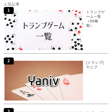
人気記事
トランプゲ
ーム一覧
（66種
類）
[トランプ]
ヤニブ