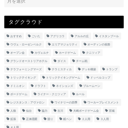
タグクラウド
おすすめ
ごいた
アグリコラ
アルルの丘
イスタンブール
ウヴェ・ローゼンベルク
エリアマジョリティ
オーディンの祝祭
オープン会
カヴェルナ
カードゲーム
クニツィア
グランドオーストリアホテル
ダイス
チーム戦
テラフォーミングマーズ
テラミスティカ
デッキ構築
トランプ
トリックテイキング
トリックテイキングゲーム
ドッペルコップ
ドミニオン
ドラフト
ネイションズ
ブルームーン
ボードゲーム
ライナー・クニツィア
ルール
レジスタンス：アヴァロン
ワイナリーの四季
ワーカープレイスメント
人狼
仙台
協力
古川
大崎ボードゲーム会
宮城
拡張
正体隠匿
競り
紙ペン
２人用
３人用
４人用