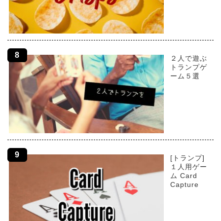
２人で遊ぶ
トランプゲ
ーム５選
[トランプ]
１人用ゲー
ム Card
Capture