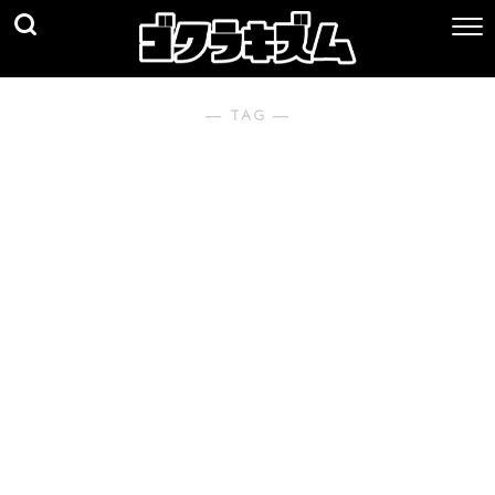
― TAG ―