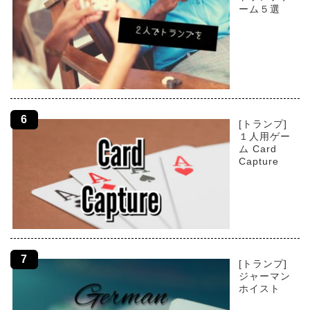
ーム５選
[トランプ]
１人用ゲー
ム Card
Capture
[トランプ]
ジャーマン
ホイスト