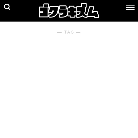
― TAG ―