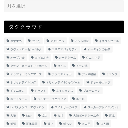
タグクラウド
おすすめ
ごいた
アグリコラ
アルルの丘
イスタンブール
ウヴェ・ローゼンベルク
エリアマジョリティ
オーディンの祝祭
オープン会
カヴェルナ
カードゲーム
クニツィア
グランドオーストリアホテル
ダイス
チーム戦
テラフォーミングマーズ
テラミスティカ
デッキ構築
トランプ
トリックテイキング
トリックテイキングゲーム
ドッペルコップ
ドミニオン
ドラフト
ネイションズ
ブルームーン
ボードゲーム
ライナー・クニツィア
ルール
レジスタンス：アヴァロン
ワイナリーの四季
ワーカープレイスメント
人狼
仙台
協力
古川
大崎ボードゲーム会
宮城
拡張
正体隠匿
競り
紙ペン
２人用
３人用