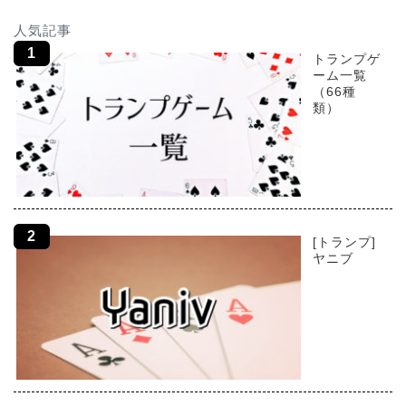
人気記事
トランプゲ
ーム一覧
（66種
類）
[トランプ]
ヤニブ