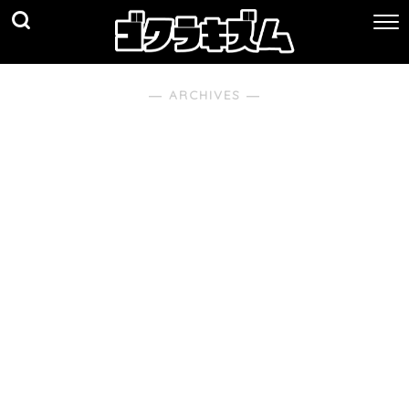
― ARCHIVES ―