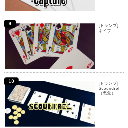
[トランプ]
ネイブ
[トランプ]
Scoundrel
（悪党）