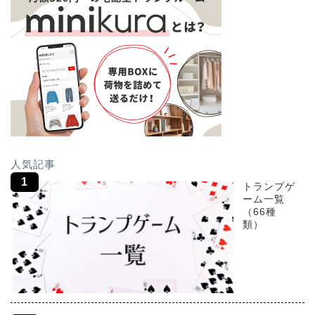
人気記事
トランプゲ
ーム一覧
（66種
類）