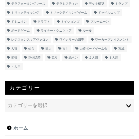
テラフォーミングマーズ
テラミスティカ
デッキ構築
トランプ
トリックテイキング
トリックテイキングゲーム
ドッペルコップ
ドミニオン
ドラフト
ネイションズ
ブルームーン
ボードゲーム
ライナー・クニツィア
ルール
レジスタンス：アヴァロン
ワイナリーの四季
ワーカープレイスメント
人狼
仙台
協力
古川
大崎ボードゲーム会
宮城
拡張
正体隠匿
競り
紙ペン
２人用
３人用
４人用
カテゴリー
ホーム