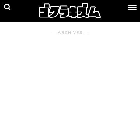
― ARCHIVES ―