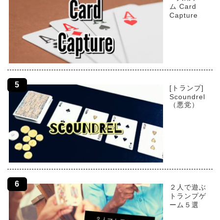
ム Card
Capture
[トランプ]
Scoundrel
（悪党）
２人で遊ぶ
トランプゲ
ーム５選