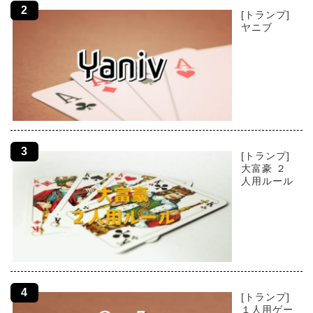
[トランプ]
ヤニブ
[トランプ]
大富豪 ２
人用ルール
[トランプ]
１人用ゲー