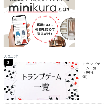
人気記事
トランプゲ
ーム一覧
（66種
類）