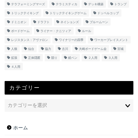
テラフォーミングマーズ
テラミスティカ
デッキ構築
トランプ
トリックテイキング
トリックテイキングゲーム
ドッペルコップ
ドミニオン
ドラフト
ネイションズ
ブルームーン
ボードゲーム
ライナー・クニツィア
ルール
レジスタンス：アヴァロン
ワイナリーの四季
ワーカープレイスメント
人狼
仙台
協力
古川
大崎ボードゲーム会
宮城
拡張
正体隠匿
競り
紙ペン
２人用
３人用
４人用
カテゴリー
ホーム