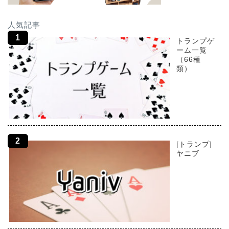
人気記事
トランプゲ
ーム一覧
（66種
類）
[トランプ]
ヤニブ