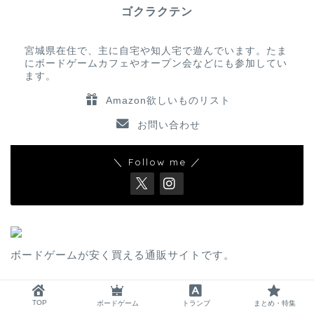
ゴクラクテン
宮城県在住で、主に自宅や知人宅で遊んでいます。たま
にボードゲームカフェやオープン会などにも参加してい
ます。
Amazon欲しいものリスト
お問い合わせ
＼ Follow me ／
ボードゲームが安く買える通販サイトです。
アーカイブ
TOP
ボードゲーム
トランプ
まとめ・特集