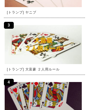
[トランプ] ヤニブ
[トランプ] 大富豪 ２人用ルール