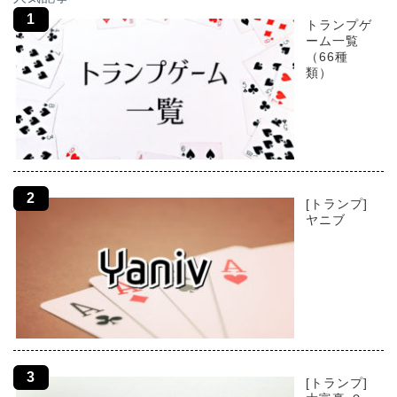
トランプゲ
ーム一覧
（66種
類）
[トランプ]
ヤニブ
[トランプ]