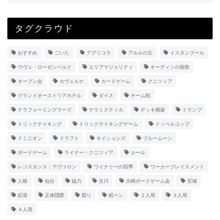
タグクラウド
おすすめ
ごいた
アグリコラ
アルルの丘
イスタンブール
ウヴェ・ローゼンベルク
エリアマジョリティ
オーディンの祝祭
オープン会
カヴェルナ
カードゲーム
クニツィア
グランドオーストリアホテル
ダイス
チーム戦
テラフォーミングマーズ
テラミスティカ
デッキ構築
トランプ
トリックテイキング
トリックテイキングゲーム
ドッペルコップ
ドミニオン
ドラフト
ネイションズ
ブルームーン
ボードゲーム
ライナー・クニツィア
ルール
レジスタンス：アヴァロン
ワイナリーの四季
ワーカープレイスメント
人狼
仙台
協力
古川
大崎ボードゲーム会
宮城
拡張
正体隠匿
競り
紙ペン
２人用
３人用
４人用