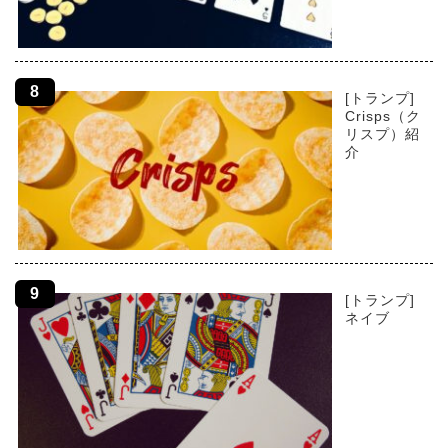
[トランプ]
Crisps（ク
リスプ）紹
介
[トランプ]
ネイブ