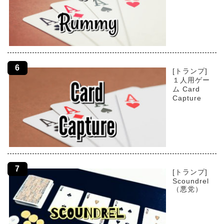
[トランプ]
１人用ゲー
ム Card
Capture
[トランプ]
Scoundrel
（悪党）