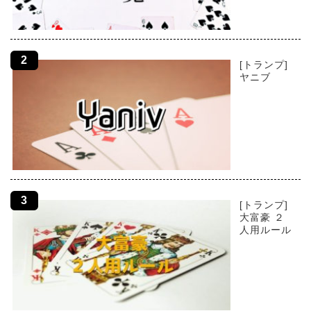
[トランプ]
ヤニブ
[トランプ]
大富豪 ２
人用ルール