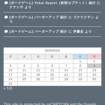
[ボードゲーム] Yokai Septet（妖怪セプテット）紹介
に
ナナシサ
より
[ボードゲーム] バーガーアップ 紹介
に
ゴクラクテン
よ
り
[ボードゲーム] バーガーアップ 紹介
に
伊藤走
より
2026年8月
月
火
水
木
金
土
日
1
2
3
4
5
6
7
8
9
10
11
12
13
14
15
16
17
18
19
20
21
22
23
24
25
26
27
28
29
30
31
« 5月
This site is protected by reCAPTCHA and the Google