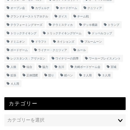
オープン会
カヴェルナ
カードゲーム
クニツィア
グランドオーストリアホテル
ダイス
チーム戦
テラフォーミングマーズ
テラミスティカ
デッキ構築
トランプ
トリックテイキング
トリックテイキングゲーム
ドッペルコップ
ドミニオン
ドラフト
ネイションズ
ブルームーン
ボードゲーム
ライナー・クニツィア
ルール
レジスタンス：アヴァロン
ワイナリーの四季
ワーカープレイスメント
人狼
仙台
協力
古川
大崎ボードゲーム会
宮城
拡張
正体隠匿
競り
紙ペン
２人用
３人用
４人用
カテゴリー