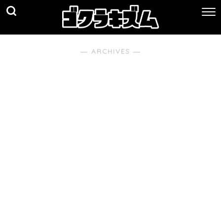
― ARCHIVES ―