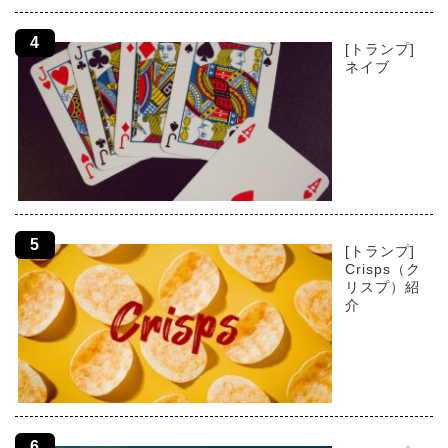
[トランプ]
ネイブ
[トランプ]
Crisps（ク
リスプ）紹
介