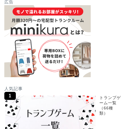
広告
人気記事
トランプゲ
ーム一覧
（66種
類）