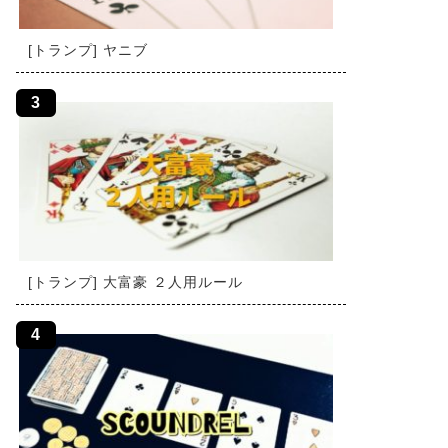
[トランプ] ヤニブ
[トランプ] 大富豪 ２人用ルール