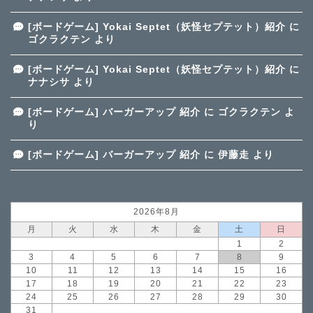
[ボードゲーム] Yokai Septet（妖怪セプテット）紹介
に
ゴクラクテン
より
[ボードゲーム] Yokai Septet（妖怪セプテット）紹介
に
ナナシサ
より
[ボードゲーム] バーガーアップ 紹介
に
ゴクラクテン
よ
り
[ボードゲーム] バーガーアップ 紹介
に
伊藤走
より
2026年8月
月
火
水
木
金
土
日
1
2
3
4
5
6
7
8
9
10
11
12
13
14
15
16
17
18
19
20
21
22
23
24
25
26
27
28
29
30
31