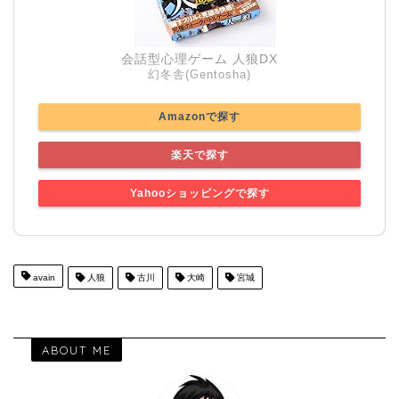
会話型心理ゲーム 人狼DX
幻冬舎(Gentosha)
Amazonで探す
楽天で探す
Yahooショッピングで探す
avain
人狼
古川
大崎
宮城
ABOUT ME