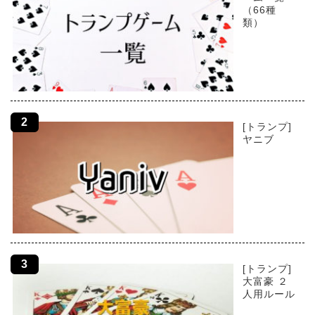
（66種
類）
[トランプ]
ヤニブ
[トランプ]
大富豪 ２
人用ルール