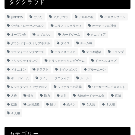
タグクラウド
おすすめ
ごいた
アグリコラ
アルルの丘
イスタンブール
ウヴェ・ローゼンベルク
エリアマジョリティ
オーディンの祝祭
オープン会
カヴェルナ
カードゲーム
クニツィア
グランドオーストリアホテル
ダイス
チーム戦
テラフォーミングマーズ
テラミスティカ
デッキ構築
トランプ
トリックテイキング
トリックテイキングゲーム
ドッペルコップ
ドミニオン
ドラフト
ネイションズ
ブルームーン
ボードゲーム
ライナー・クニツィア
ルール
レジスタンス：アヴァロン
ワイナリーの四季
ワーカープレイスメント
人狼
仙台
協力
古川
大崎ボードゲーム会
宮城
拡張
正体隠匿
競り
紙ペン
２人用
３人用
４人用
カテゴリー