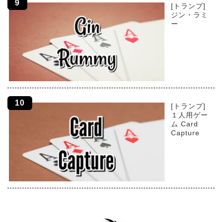
[トランプ]
ジン・ラミ
ー
[トランプ]
１人用ゲー
ム Card
Capture