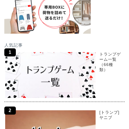
人気記事
トランプゲ
ーム一覧
（66種
類）
[トランプ]
ヤニブ