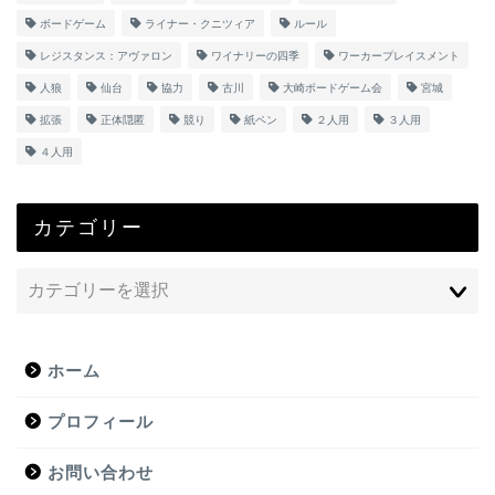
ボードゲーム
ライナー・クニツィア
ルール
レジスタンス：アヴァロン
ワイナリーの四季
ワーカープレイスメント
人狼
仙台
協力
古川
大崎ボードゲーム会
宮城
拡張
正体隠匿
競り
紙ペン
２人用
３人用
４人用
カテゴリー
ホーム
プロフィール
お問い合わせ