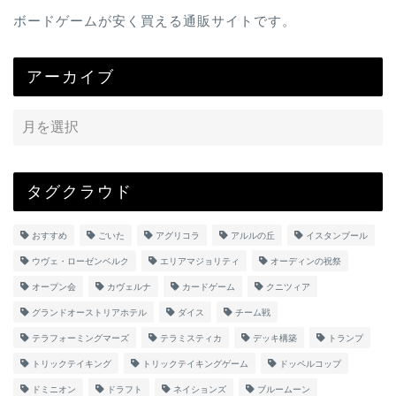
ボードゲームが安く買える通販サイトです。
アーカイブ
タグクラウド
おすすめ
ごいた
アグリコラ
アルルの丘
イスタンブール
ウヴェ・ローゼンベルク
エリアマジョリティ
オーディンの祝祭
オープン会
カヴェルナ
カードゲーム
クニツィア
グランドオーストリアホテル
ダイス
チーム戦
テラフォーミングマーズ
テラミスティカ
デッキ構築
トランプ
トリックテイキング
トリックテイキングゲーム
ドッペルコップ
ドミニオン
ドラフト
ネイションズ
ブルームーン