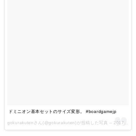
ドミニオン基本セットのサイズ変形。 #boardgamejp
gokurakutenさん(@gokurakuten)が投稿した写真 –
2017 1月 28 6:48午前 PST