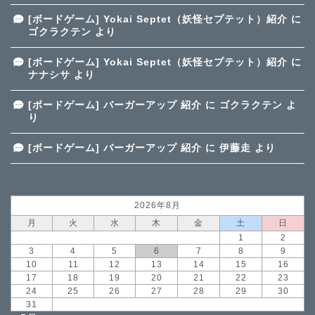
[ボードゲーム] Yokai Septet（妖怪セプテット）紹介
に
ゴクラクテン
より
[ボードゲーム] Yokai Septet（妖怪セプテット）紹介
に
ナナシサ
より
[ボードゲーム] バーガーアップ 紹介
に
ゴクラクテン
よ
り
[ボードゲーム] バーガーアップ 紹介
に
伊藤走
より
2026年8月
月
火
水
木
金
土
日
1
2
3
4
5
6
7
8
9
10
11
12
13
14
15
16
17
18
19
20
21
22
23
24
25
26
27
28
29
30
31