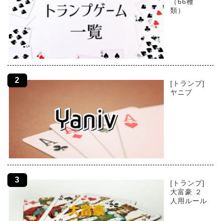
（66種
類）
[トランプ]
ヤニブ
[トランプ]
大富豪 ２
人用ルール