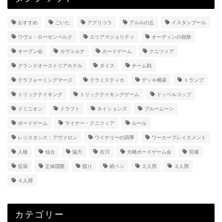
おすすめ
ごいた
アグリコラ
アルルの丘
イスタンブール
ウヴェ・ローゼンベルク
エリアマジョリティ
オーディンの祝祭
オープン会
カヴェルナ
カードゲーム
クニツィア
グランドオーストリアホテル
ダイス
チーム戦
テラフォーミングマーズ
テラミスティカ
デッキ構築
トランプ
トリックテイキング
トリックテイキングゲーム
ドッペルコップ
ドミニオン
ドラフト
ネイションズ
ブルームーン
ボードゲーム
ライナー・クニツィア
ルール
レジスタンス：アヴァロン
ワイナリーの四季
ワーカープレイスメント
人狼
仙台
協力
古川
大崎ボードゲーム会
宮城
拡張
正体隠匿
競り
紙ペン
２人用
３人用
４人用
カテゴリー