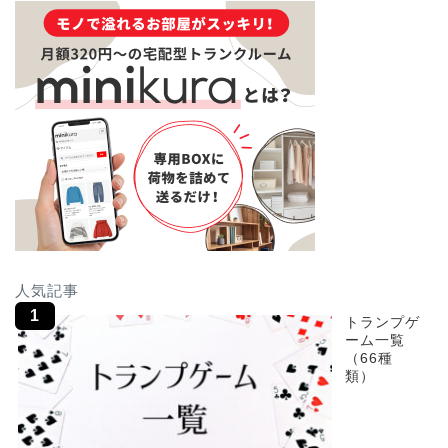
人気記事
トランプゲ
ーム一覧
（66種
類）