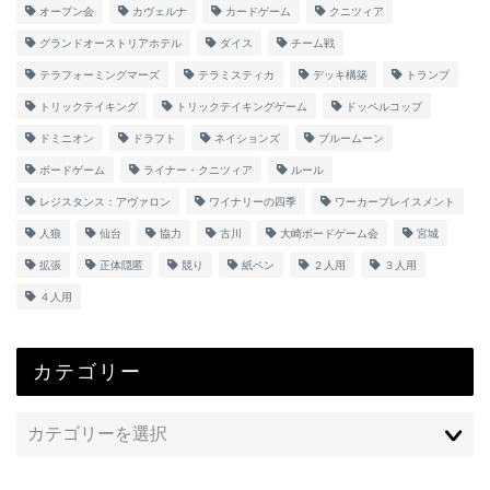
オープン会
カヴェルナ
カードゲーム
クニツィア
グランドオーストリアホテル
ダイス
チーム戦
テラフォーミングマーズ
テラミスティカ
デッキ構築
トランプ
トリックテイキング
トリックテイキングゲーム
ドッペルコップ
ドミニオン
ドラフト
ネイションズ
ブルームーン
ボードゲーム
ライナー・クニツィア
ルール
レジスタンス：アヴァロン
ワイナリーの四季
ワーカープレイスメント
人狼
仙台
協力
古川
大崎ボードゲーム会
宮城
拡張
正体隠匿
競り
紙ペン
２人用
３人用
４人用
カテゴリー