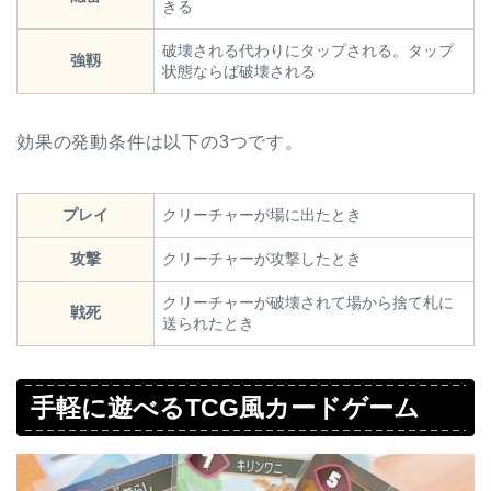
きる
破壊される代わりにタップされる。タップ
強靱
状態ならば破壊される
効果の発動条件は以下の3つです。
プレイ
クリーチャーが場に出たとき
攻撃
クリーチャーが攻撃したとき
クリーチャーが破壊されて場から捨て札に
戦死
送られたとき
手軽に遊べるTCG風カードゲーム