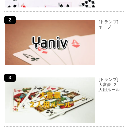
[トランプ]
ヤニブ
[トランプ]
大富豪 ２
人用ルール