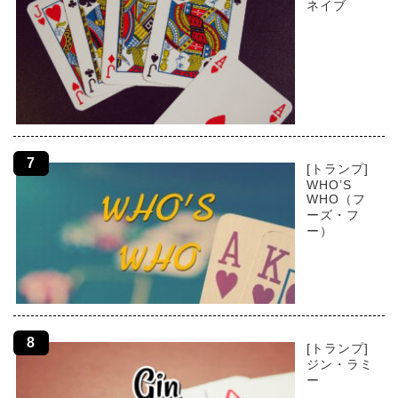
ネイブ
[トランプ]
WHO’S
WHO（フ
ーズ・フ
ー）
[トランプ]
ジン・ラミ
ー