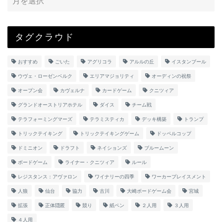
タグクラウド
おすすめ
ごいた
アグリコラ
アルルの丘
イスタンブール
ウヴェ・ローゼンベルク
エリアマジョリティ
オーディンの祝祭
オープン会
カヴェルナ
カードゲーム
クニツィア
グランドオーストリアホテル
ダイス
チーム戦
テラフォーミングマーズ
テラミスティカ
デッキ構築
トランプ
トリックテイキング
トリックテイキングゲーム
ドッペルコップ
ドミニオン
ドラフト
ネイションズ
ブルームーン
ボードゲーム
ライナー・クニツィア
ルール
レジスタンス：アヴァロン
ワイナリーの四季
ワーカープレイスメント
人狼
仙台
協力
古川
大崎ボードゲーム会
宮城
拡張
正体隠匿
競り
紙ペン
２人用
３人用
４人用