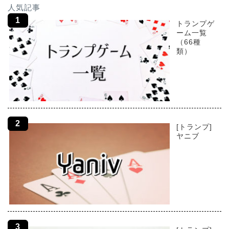
人気記事
トランプゲ
ーム一覧
（66種
類）
[トランプ]
ヤニブ