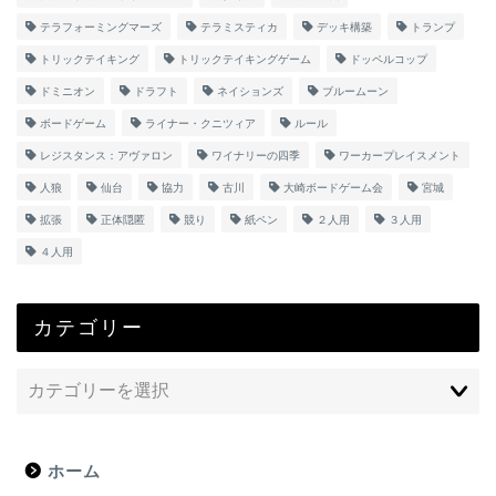
テラフォーミングマーズ
テラミスティカ
デッキ構築
トランプ
トリックテイキング
トリックテイキングゲーム
ドッペルコップ
ドミニオン
ドラフト
ネイションズ
ブルームーン
ボードゲーム
ライナー・クニツィア
ルール
レジスタンス：アヴァロン
ワイナリーの四季
ワーカープレイスメント
人狼
仙台
協力
古川
大崎ボードゲーム会
宮城
拡張
正体隠匿
競り
紙ペン
２人用
３人用
４人用
カテゴリー
ホーム