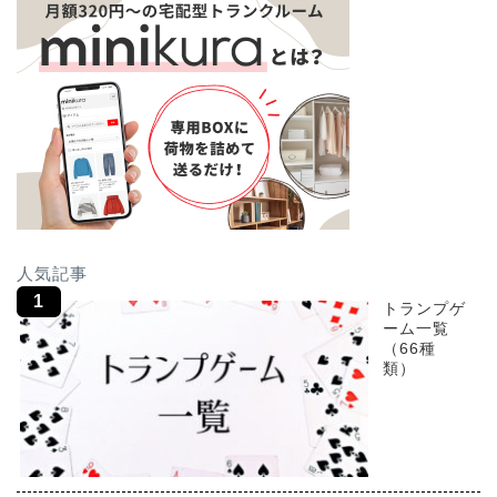
人気記事
トランプゲ
ーム一覧
（66種
類）