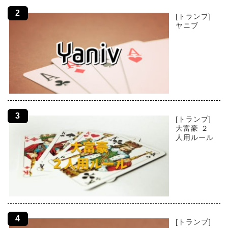
[トランプ]
ヤニブ
[トランプ]
大富豪 ２
人用ルール
[トランプ]