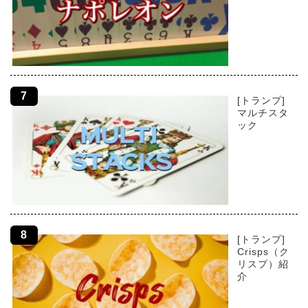
[トランプ]
マルチスタ
ック
[トランプ]
Crisps（ク
リスプ）紹
介