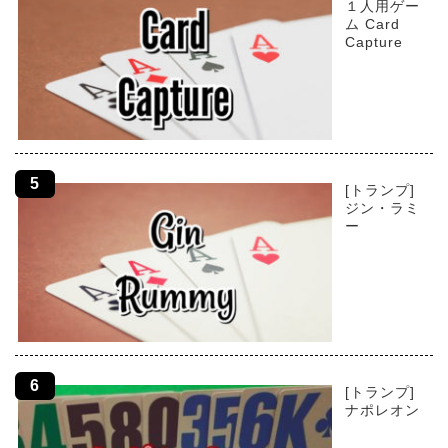
１人用ゲー
ム Card
Capture
[トランプ]
ジン・ラミ
ー
[トランプ]
ナポレオン