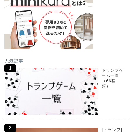
人気記事
トランプゲ
ーム一覧
（66種
類）
[トランプ]