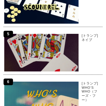
[トランプ]
ネイブ
[トランプ]
WHO’S
WHO（フ
ーズ・フ
ー）