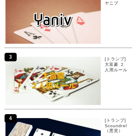
ヤニブ
[トランプ]
大富豪 ２
人用ルール
[トランプ]
Scoundrel
（悪党）