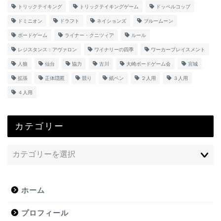
トリックテイキング
トリックテイキングゲーム
ドッペルコップ
ドミニオン
ドラフト
ネイションズ
ブルームーン
ボードゲーム
ライナー・クニツィア
ルール
レジスタンス：アヴァロン
ワイナリーの四季
ワーカープレイスメント
人狼
仙台
協力
古川
大崎ボードゲーム会
宮城
拡張
正体隠匿
競り
紙ペン
２人用
３人用
４人用
カテゴリー
ホーム
プロフィール