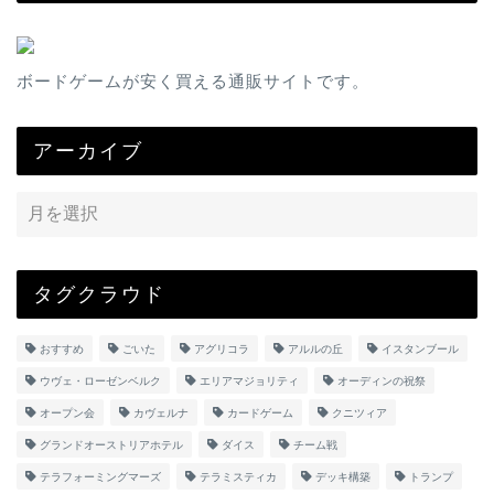
ボードゲームが安く買える通販サイトです。
アーカイブ
タグクラウド
おすすめ
ごいた
アグリコラ
アルルの丘
イスタンブール
ウヴェ・ローゼンベルク
エリアマジョリティ
オーディンの祝祭
オープン会
カヴェルナ
カードゲーム
クニツィア
グランドオーストリアホテル
ダイス
チーム戦
テラフォーミングマーズ
テラミスティカ
デッキ構築
トランプ