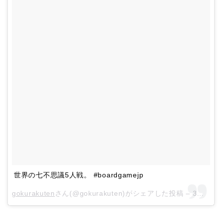
世界の七不思議5人戦。 #boardgamejp
gokurakuten
さん(@gokurakuten)がシェアした投稿 –
3月 12, 2018 at 8:58午前 PDT