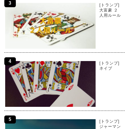
[トランプ]
大富豪 ２
人用ルール
[トランプ]
ネイブ
[トランプ]
ジャーマン