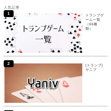
人気記事
トランプゲ
ーム一覧
（66種
類）
[トランプ]
ヤニブ