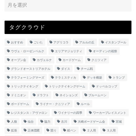
タグクラウド
おすすめ
ごいた
アグリコラ
アルルの丘
イスタンブール
ウヴェ・ローゼンベルク
エリアマジョリティ
オーディンの祝祭
オープン会
カヴェルナ
カードゲーム
クニツィア
グランドオーストリアホテル
ダイス
チーム戦
テラフォーミングマーズ
テラミスティカ
デッキ構築
トランプ
トリックテイキング
トリックテイキングゲーム
ドッペルコップ
ドミニオン
ドラフト
ネイションズ
ブルームーン
ボードゲーム
ライナー・クニツィア
ルール
レジスタンス：アヴァロン
ワイナリーの四季
ワーカープレイスメント
人狼
仙台
協力
古川
大崎ボードゲーム会
宮城
拡張
正体隠匿
競り
紙ペン
２人用
３人用