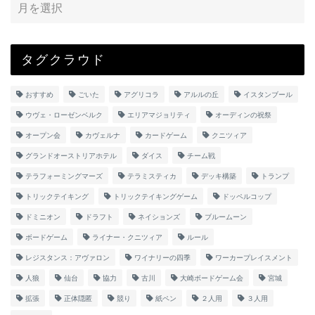
タグクラウド
おすすめ
ごいた
アグリコラ
アルルの丘
イスタンブール
ウヴェ・ローゼンベルク
エリアマジョリティ
オーディンの祝祭
オープン会
カヴェルナ
カードゲーム
クニツィア
グランドオーストリアホテル
ダイス
チーム戦
テラフォーミングマーズ
テラミスティカ
デッキ構築
トランプ
トリックテイキング
トリックテイキングゲーム
ドッペルコップ
ドミニオン
ドラフト
ネイションズ
ブルームーン
ボードゲーム
ライナー・クニツィア
ルール
レジスタンス：アヴァロン
ワイナリーの四季
ワーカープレイスメント
人狼
仙台
協力
古川
大崎ボードゲーム会
宮城
拡張
正体隠匿
競り
紙ペン
２人用
３人用