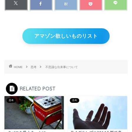
アマゾン欲しいものリスト
HOME
思考
不思議な出来事について
RELATED POST
思考
思考