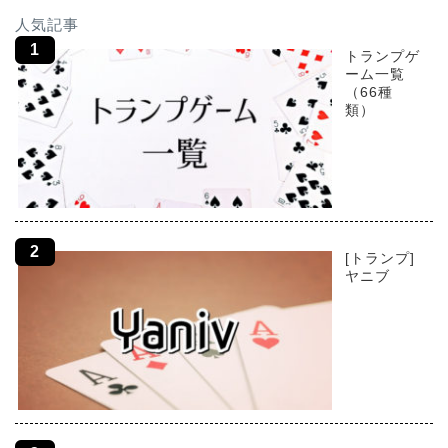
人気記事
トランプゲ
ーム一覧
（66種
類）
[トランプ]
ヤニブ