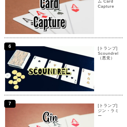
ム Card
Capture
[トランプ]
Scoundrel
（悪党）
[トランプ]
ジン・ラミ
ー