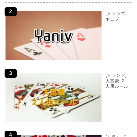
[トランプ]
ヤニブ
[トランプ]
大富豪 ２
人用ルール