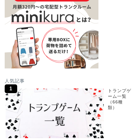
人気記事
トランプゲ
ーム一覧
（66種
類）