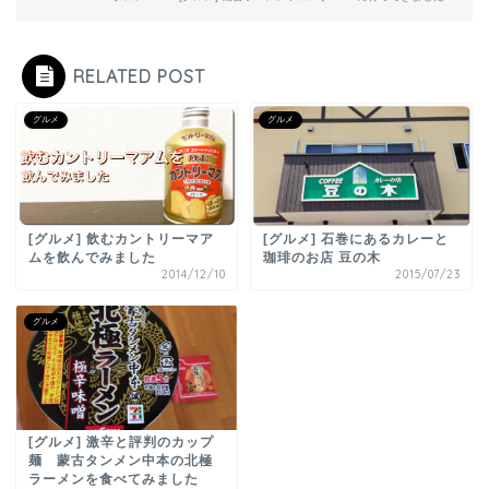
RELATED POST
グルメ
グルメ
[グルメ] 飲むカントリーマア
[グルメ] 石巻にあるカレーと
ムを飲んでみました
珈琲のお店 豆の木
2014/12/10
2015/07/23
グルメ
[グルメ] 激辛と評判のカップ
麺 蒙古タンメン中本の北極
ラーメンを食べてみました