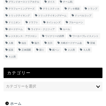
グランドオーストリアホテル
ダイス
チーム戦
テラフォーミングマーズ
テラミスティカ
デッキ構築
トランプ
トリックテイキング
トリックテイキングゲーム
ドッペルコップ
ドミニオン
ドラフト
ネイションズ
ブルームーン
ボードゲーム
ライナー・クニツィア
ルール
レジスタンス：アヴァロン
ワイナリーの四季
ワーカープレイスメント
人狼
仙台
協力
古川
大崎ボードゲーム会
宮城
拡張
正体隠匿
競り
紙ペン
２人用
３人用
４人用
カテゴリー
ホーム