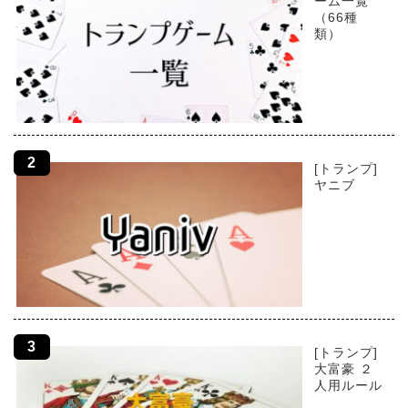
ーム一覧
（66種
類）
[トランプ]
ヤニブ
[トランプ]
大富豪 ２
人用ルール