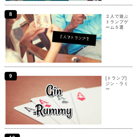
２人で遊ぶ
トランプゲ
ーム５選
[トランプ]
ジン・ラミ
ー