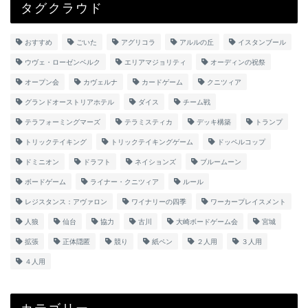
タグクラウド
おすすめ
ごいた
アグリコラ
アルルの丘
イスタンブール
ウヴェ・ローゼンベルク
エリアマジョリティ
オーディンの祝祭
オープン会
カヴェルナ
カードゲーム
クニツィア
グランドオーストリアホテル
ダイス
チーム戦
テラフォーミングマーズ
テラミスティカ
デッキ構築
トランプ
トリックテイキング
トリックテイキングゲーム
ドッペルコップ
ドミニオン
ドラフト
ネイションズ
ブルームーン
ボードゲーム
ライナー・クニツィア
ルール
レジスタンス：アヴァロン
ワイナリーの四季
ワーカープレイスメント
人狼
仙台
協力
古川
大崎ボードゲーム会
宮城
拡張
正体隠匿
競り
紙ペン
２人用
３人用
４人用