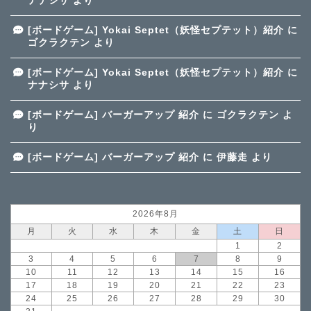
ナナシサ
より
[ボードゲーム] Yokai Septet（妖怪セプテット）紹介
に
ゴクラクテン
より
[ボードゲーム] Yokai Septet（妖怪セプテット）紹介
に
ナナシサ
より
[ボードゲーム] バーガーアップ 紹介
に
ゴクラクテン
よ
り
[ボードゲーム] バーガーアップ 紹介
に
伊藤走
より
2026年8月
月
火
水
木
金
土
日
1
2
3
4
5
6
7
8
9
10
11
12
13
14
15
16
17
18
19
20
21
22
23
24
25
26
27
28
29
30