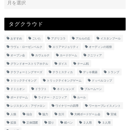
タグクラウド
おすすめ
ごいた
アグリコラ
アルルの丘
イスタンブール
ウヴェ・ローゼンベルク
エリアマジョリティ
オーディンの祝祭
オープン会
カヴェルナ
カードゲーム
クニツィア
グランドオーストリアホテル
ダイス
チーム戦
テラフォーミングマーズ
テラミスティカ
デッキ構築
トランプ
トリックテイキング
トリックテイキングゲーム
ドッペルコップ
ドミニオン
ドラフト
ネイションズ
ブルームーン
ボードゲーム
ライナー・クニツィア
ルール
レジスタンス：アヴァロン
ワイナリーの四季
ワーカープレイスメント
人狼
仙台
協力
古川
大崎ボードゲーム会
宮城
拡張
正体隠匿
競り
紙ペン
２人用
３人用