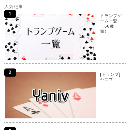
人気記事
トランプゲ
ーム一覧
（66種
類）
[トランプ]
ヤニブ