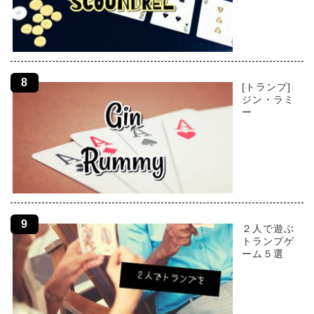
[トランプ]
ジン・ラミ
ー
２人で遊ぶ
トランプゲ
ーム５選