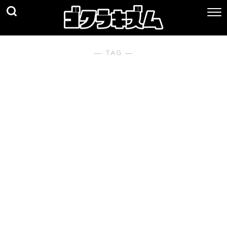
― TAG ―