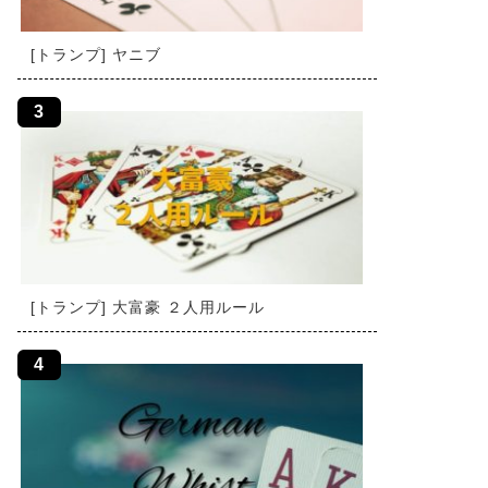
[トランプ] ヤニブ
[トランプ] 大富豪 ２人用ルール