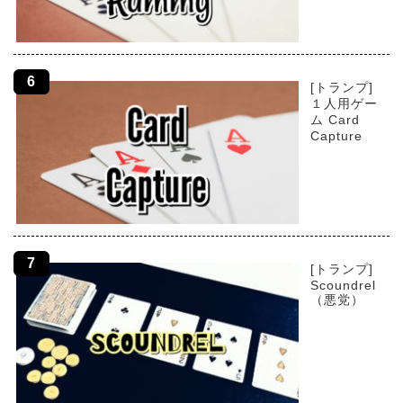
[トランプ]
１人用ゲー
ム Card
Capture
[トランプ]
Scoundrel
（悪党）