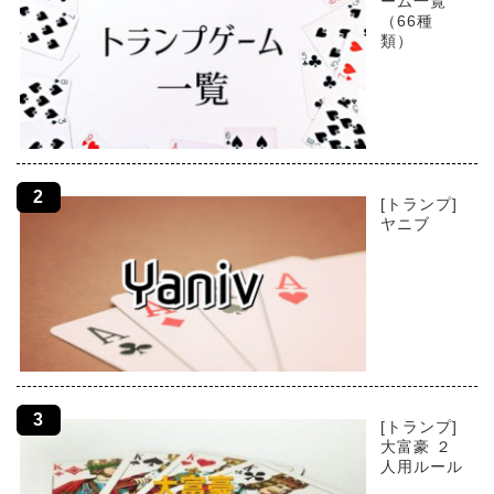
ーム一覧
（66種
類）
[トランプ]
ヤニブ
[トランプ]
大富豪 ２
人用ルール