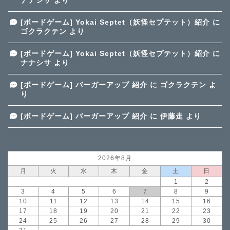
ナナシサ
より
[ボードゲーム] Yokai Septet（妖怪セプテット）紹介
に
ゴクラクテン
より
[ボードゲーム] Yokai Septet（妖怪セプテット）紹介
に
ナナシサ
より
[ボードゲーム] バーガーアップ 紹介
に
ゴクラクテン
よ
り
[ボードゲーム] バーガーアップ 紹介
に
伊藤走
より
2026年8月
月
火
水
木
金
土
日
1
2
3
4
5
6
7
8
9
10
11
12
13
14
15
16
17
18
19
20
21
22
23
24
25
26
27
28
29
30