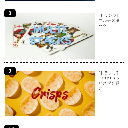
[トランプ]
マルチスタ
ック
[トランプ]
Crisps（ク
リスプ）紹
介