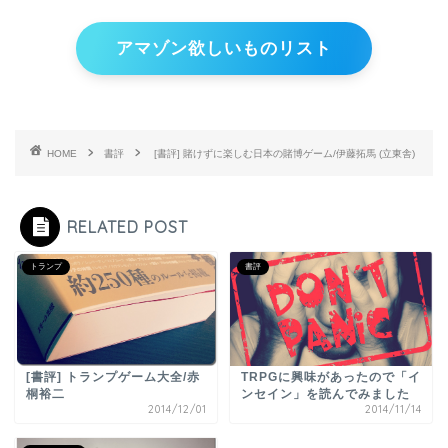
アマゾン欲しいものリスト
HOME
書評
[書評] 賭けずに楽しむ日本の賭博ゲーム/伊藤拓馬 (立東舎)
RELATED POST
トランプ
書評
[書評] トランプゲーム大全/赤
TRPGに興味があったので「イ
桐裕二
ンセイン」を読んでみました
2014/12/01
2014/11/14