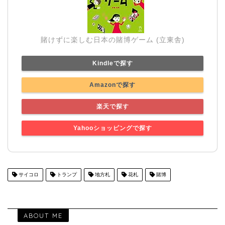
賭けずに楽しむ日本の賭博ゲーム (立東舎)
Kindleで探す
Amazonで探す
楽天で探す
Yahooショッピングで探す
サイコロ
トランプ
地方札
花札
賭博
ABOUT ME