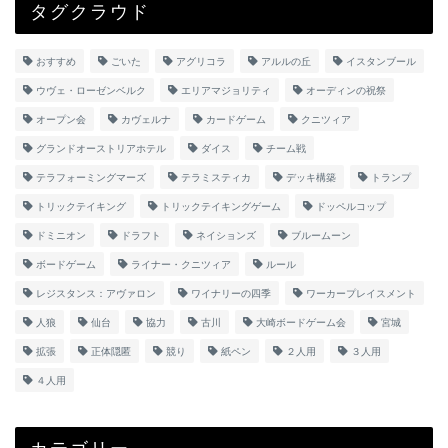
タグクラウド
おすすめ
ごいた
アグリコラ
アルルの丘
イスタンブール
ウヴェ・ローゼンベルク
エリアマジョリティ
オーディンの祝祭
オープン会
カヴェルナ
カードゲーム
クニツィア
グランドオーストリアホテル
ダイス
チーム戦
テラフォーミングマーズ
テラミスティカ
デッキ構築
トランプ
トリックテイキング
トリックテイキングゲーム
ドッペルコップ
ドミニオン
ドラフト
ネイションズ
ブルームーン
ボードゲーム
ライナー・クニツィア
ルール
レジスタンス：アヴァロン
ワイナリーの四季
ワーカープレイスメント
人狼
仙台
協力
古川
大崎ボードゲーム会
宮城
拡張
正体隠匿
競り
紙ペン
２人用
３人用
４人用
カテゴリー