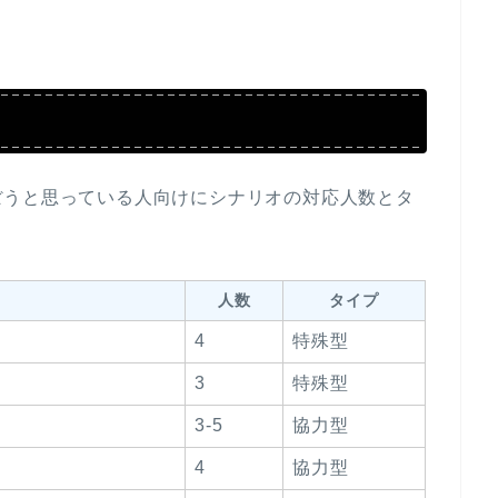
ぼうと思っている人向けにシナリオの対応人数とタ
人数
タイプ
4
特殊型
3
特殊型
3-5
協力型
4
協力型