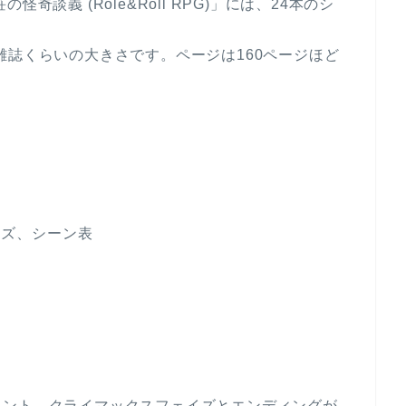
談義 (Role&Roll RPG)」には、24本のシ
と、一般の雑誌くらいの大きさです。ページは160ページほど
イズ、シーン表
。
ベント、クライマックスフェイズとエンディングが