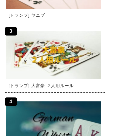
[トランプ] ヤニブ
[トランプ] 大富豪 ２人用ルール