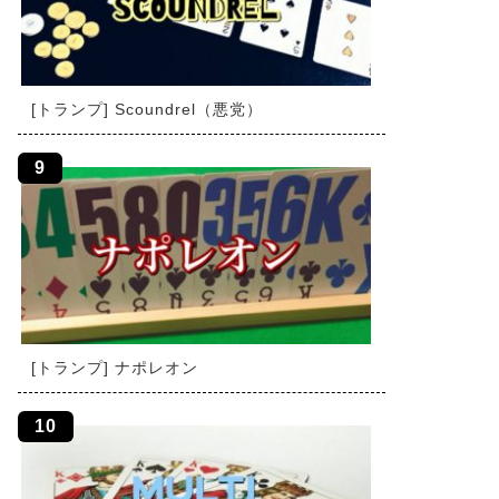
[トランプ] Scoundrel（悪党）
[トランプ] ナポレオン