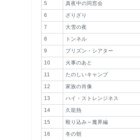
5
真夜中の同窓会
6
ざりざり
7
大雪の夜
8
トンネル
9
プリズン・シアター
10
火事のあと
11
たのしいキャンプ
12
家族の肖像
13
ハイ・ストレンジネス
14
久龍熱
15
殴り込み～魔界編
16
冬の朝