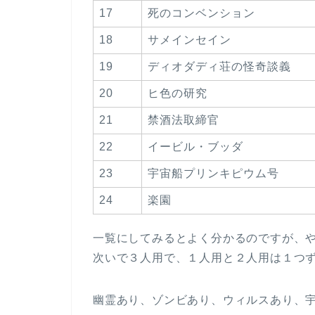
17
死のコンベンション
18
サメインセイン
19
ディオダディ荘の怪奇談義
20
ヒ色の研究
21
禁酒法取締官
22
イービル・ブッダ
23
宇宙船プリンキピウム号
24
楽園
一覧にしてみるとよく分かるのですが、
次いで３人用で、１人用と２人用は１つ
幽霊あり、ゾンビあり、ウィルスあり、