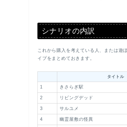
シナリオの内訳
これから購入を考えている人、または遊
イプをまとめておきます。
タイトル
1
きさらぎ駅
2
リビングデッド
3
サルユメ
4
幽霊屋敷の怪異