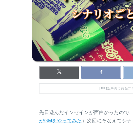
[PR]記事内に商品
先日遊んだインセインが面白かったので
がGMをやってみた
）次回にそなえてシナ