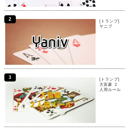
[トランプ]
ヤニブ
[トランプ]
大富豪 ２
人用ルール