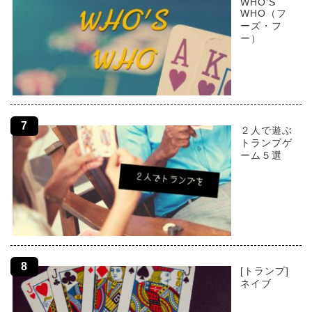
WHO’S
WHO（フ
ーズ・フ
ー）
２人で遊ぶ
トランプゲ
ーム５選
[トランプ]
ネイブ