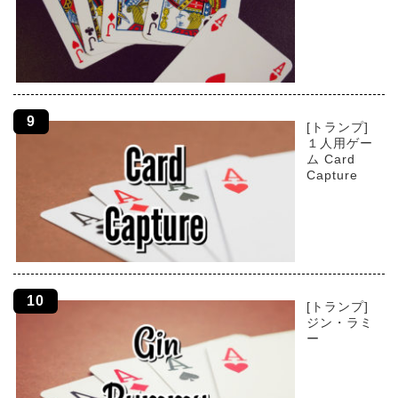
[トランプ]
１人用ゲー
ム Card
Capture
[トランプ]
ジン・ラミ
ー