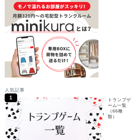
人気記事
トランプゲ
ーム一覧
（66種
類）