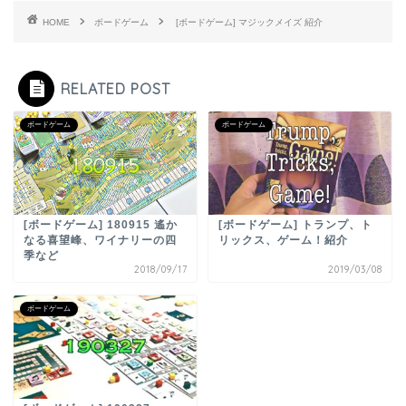
HOME
ボードゲーム
[ボードゲーム] マジックメイズ 紹介
RELATED POST
ボードゲーム
ボードゲーム
[ボードゲーム] 180915 遙か
[ボードゲーム] トランプ、ト
なる喜望峰、ワイナリーの四
リックス、ゲーム！紹介
季など
2018/09/17
2019/03/08
ボードゲーム