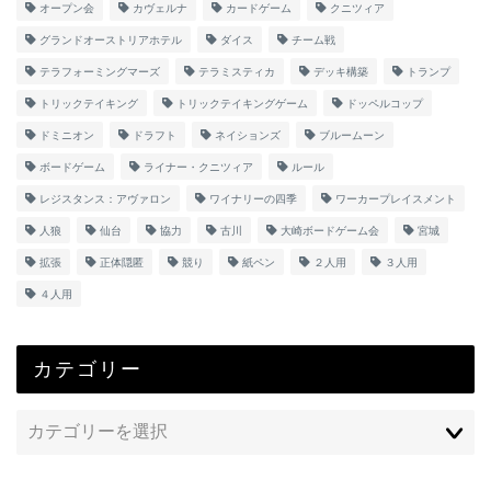
オープン会
カヴェルナ
カードゲーム
クニツィア
グランドオーストリアホテル
ダイス
チーム戦
テラフォーミングマーズ
テラミスティカ
デッキ構築
トランプ
トリックテイキング
トリックテイキングゲーム
ドッペルコップ
ドミニオン
ドラフト
ネイションズ
ブルームーン
ボードゲーム
ライナー・クニツィア
ルール
レジスタンス：アヴァロン
ワイナリーの四季
ワーカープレイスメント
人狼
仙台
協力
古川
大崎ボードゲーム会
宮城
拡張
正体隠匿
競り
紙ペン
２人用
３人用
４人用
カテゴリー