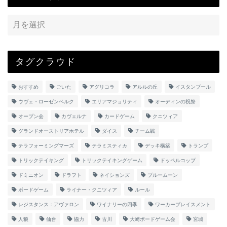
タグクラウド
おすすめ
ごいた
アグリコラ
アルルの丘
イスタンブール
ウヴェ・ローゼンベルク
エリアマジョリティ
オーディンの祝祭
オープン会
カヴェルナ
カードゲーム
クニツィア
グランドオーストリアホテル
ダイス
チーム戦
テラフォーミングマーズ
テラミスティカ
デッキ構築
トランプ
トリックテイキング
トリックテイキングゲーム
ドッペルコップ
ドミニオン
ドラフト
ネイションズ
ブルームーン
ボードゲーム
ライナー・クニツィア
ルール
レジスタンス：アヴァロン
ワイナリーの四季
ワーカープレイスメント
人狼
仙台
協力
古川
大崎ボードゲーム会
宮城