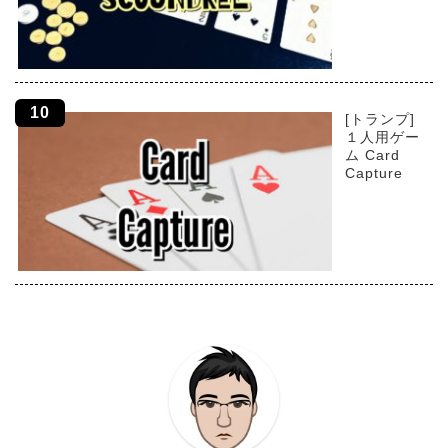
[トランプ]
１人用ゲー
ム Card
Capture