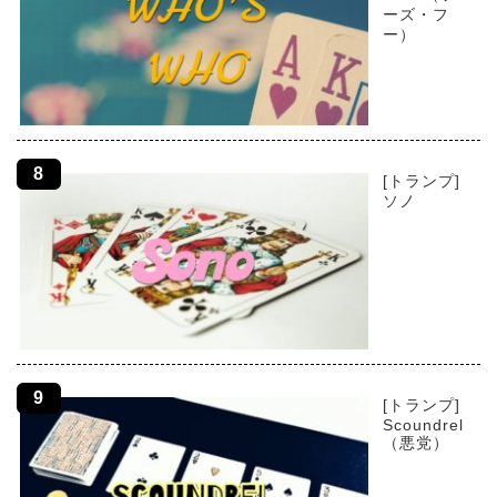
ーズ・フ
ー）
[トランプ]
ソノ
[トランプ]
Scoundrel
（悪党）