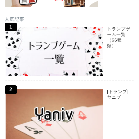
人気記事
トランプゲ
ーム一覧
（66種
類）
[トランプ]
ヤニブ