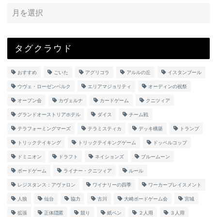
タグクラウド
おすすめ
ごいた
アグリコラ
アルルの丘
イスタンブール
ウヴェ・ローゼンベルク
エリアマジョリティ
オーディンの祝祭
オープン会
カヴェルナ
カードゲーム
クニツィア
グランドオーストリアホテル
ダイス
チーム戦
テラフォーミングマーズ
テラミスティカ
デッキ構築
トランプ
トリックテイキング
トリックテイキングゲーム
ドッペルコップ
ドミニオン
ドラフト
ネイションズ
ブルームーン
ボードゲーム
ライナー・クニツィア
ルール
レジスタンス：アヴァロン
ワイナリーの四季
ワーカープレイスメント
人狼
仙台
協力
古川
大崎ボードゲーム会
宮城
拡張
正体隠匿
競り
紙ペン
２人用
３人用