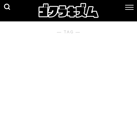
― TAG ―