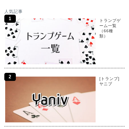
人気記事
トランプゲ
ーム一覧
（66種
類）
[トランプ]
ヤニブ