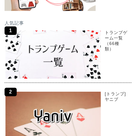
人気記事
トランプゲ
ーム一覧
（66種
類）
[トランプ]
ヤニブ