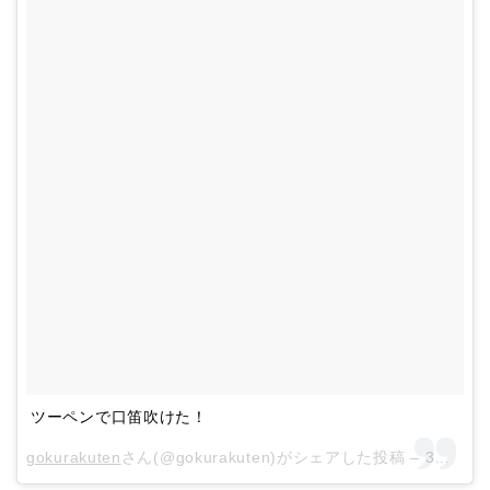
ツーペンで口笛吹けた！
gokurakuten
さん(@gokurakuten)がシェアした投稿 –
3月 14, 2018 at 6:24午前 PDT