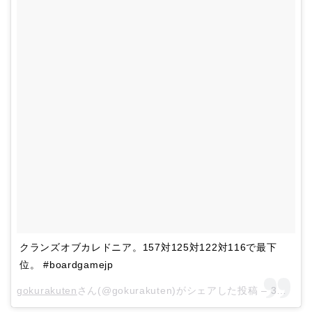
クランズオブカレドニア。157対125対122対116で最下
位。 #boardgamejp
gokurakuten
さん(@gokurakuten)がシェアした投稿 –
3月 14, 2018 at 9:52午前 PDT