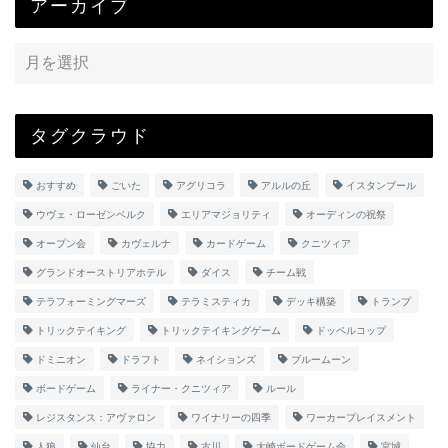
アーカイブ
タグクラウド
おすすめ
ごいた
アグリコラ
アルルの丘
イスタンブール
ウヴェ・ローゼンベルク
エリアマジョリティ
オーディンの祝祭
オープン会
カヴェルナ
カードゲーム
クニツィア
グランドオーストリアホテル
ダイス
チーム戦
テラフォーミングマーズ
テラミスティカ
デッキ構築
トランプ
トリックテイキング
トリックテイキングゲーム
ドッペルコップ
ドミニオン
ドラフト
ネイションズ
ブルームーン
ボードゲーム
ライナー・クニツィア
ルール
レジスタンス：アヴァロン
ワイナリーの四季
ワーカープレイスメント
人狼
仙台
協力
古川
大崎ボードゲーム会
宮城