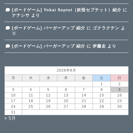
[ボードゲーム] Yokai Septet（妖怪セプテット）紹介
に
ナナシサ
より
[ボードゲーム] バーガーアップ 紹介
に
ゴクラクテン
よ
り
[ボードゲーム] バーガーアップ 紹介
に
伊藤走
より
2026年8月
月
火
水
木
金
土
日
1
2
3
4
5
6
7
8
9
10
11
12
13
14
15
16
17
18
19
20
21
22
23
24
25
26
27
28
29
30
31
« 5月