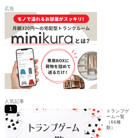
広告
人気記事
トランプゲ
ーム一覧
（66種
類）