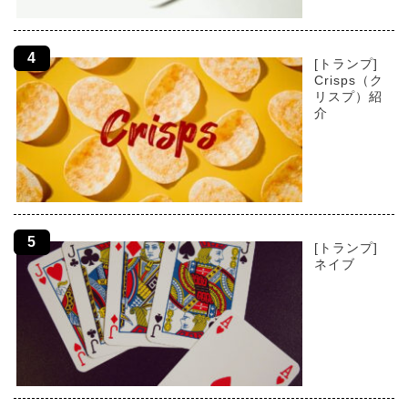
[トランプ]
Crisps（ク
リスプ）紹
介
[トランプ]
ネイブ