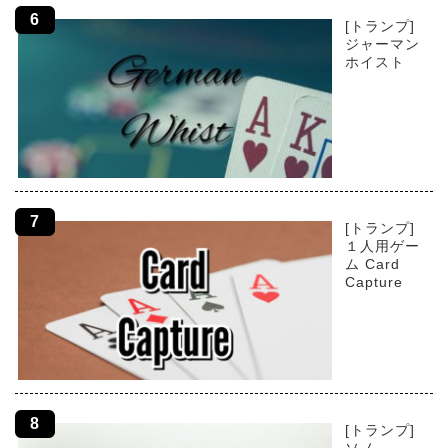
[トランプ]
ジャーマン
ホイスト
[トランプ]
１人用ゲー
ム Card
Capture
[トランプ]
ソノ