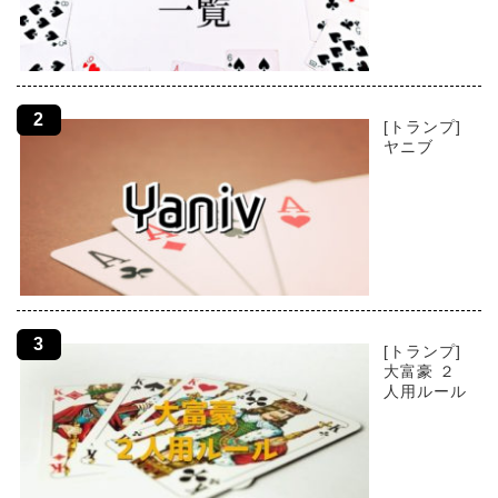
[トランプ]
ヤニブ
[トランプ]
大富豪 ２
人用ルール