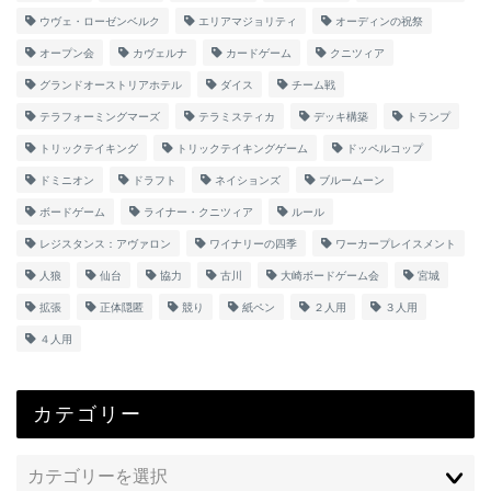
ウヴェ・ローゼンベルク
エリアマジョリティ
オーディンの祝祭
オープン会
カヴェルナ
カードゲーム
クニツィア
グランドオーストリアホテル
ダイス
チーム戦
テラフォーミングマーズ
テラミスティカ
デッキ構築
トランプ
トリックテイキング
トリックテイキングゲーム
ドッペルコップ
ドミニオン
ドラフト
ネイションズ
ブルームーン
ボードゲーム
ライナー・クニツィア
ルール
レジスタンス：アヴァロン
ワイナリーの四季
ワーカープレイスメント
人狼
仙台
協力
古川
大崎ボードゲーム会
宮城
拡張
正体隠匿
競り
紙ペン
２人用
３人用
４人用
カテゴリー