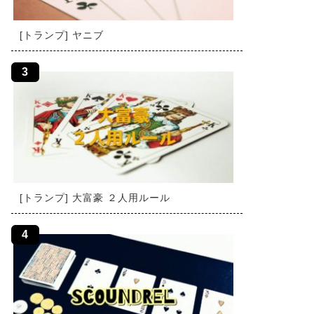
[トランプ] ヤニブ
[トランプ] 大富豪 ２人用ルール