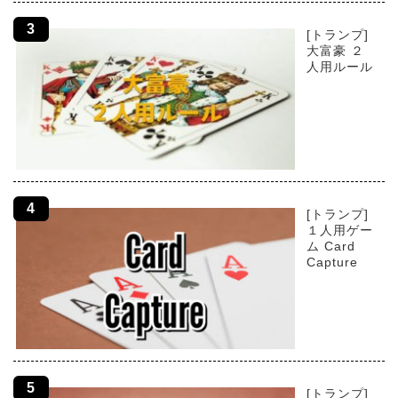
[トランプ]
大富豪 ２
人用ルール
[トランプ]
１人用ゲー
ム Card
Capture
[トランプ]