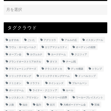
タグクラウド
おすすめ
ごいた
アグリコラ
アルルの丘
イスタンブール
ウヴェ・ローゼンベルク
エリアマジョリティ
オーディンの祝祭
オープン会
カヴェルナ
カードゲーム
クニツィア
グランドオーストリアホテル
ダイス
チーム戦
テラフォーミングマーズ
テラミスティカ
デッキ構築
トランプ
トリックテイキング
トリックテイキングゲーム
ドッペルコップ
ドミニオン
ドラフト
ネイションズ
ブルームーン
ボードゲーム
ライナー・クニツィア
ルール
レジスタンス：アヴァロン
ワイナリーの四季
ワーカープレイスメント
人狼
仙台
協力
古川
大崎ボードゲーム会
宮城