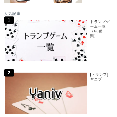
人気記事
トランプゲ
ーム一覧
（66種
類）
[トランプ]
ヤニブ