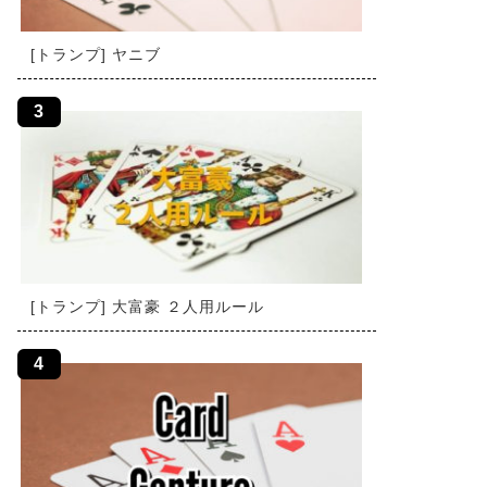
[トランプ] ヤニブ
[トランプ] 大富豪 ２人用ルール