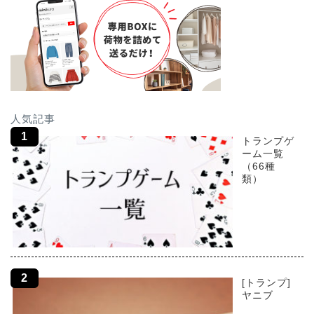
人気記事
トランプゲ
ーム一覧
（66種
類）
[トランプ]
ヤニブ