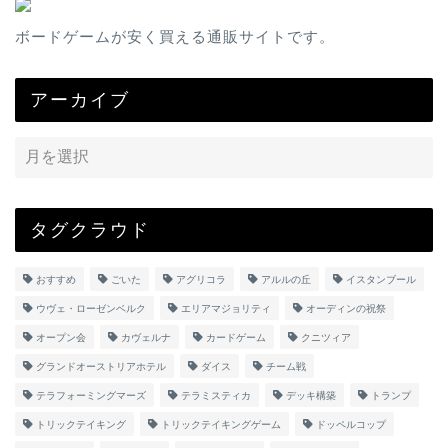
ボードゲームが安く買える通販サイトです。
アーカイブ
タグクラウド
おすすめ
ごいた
アグリコラ
アルルの丘
イスタンブール
ウヴェ・ローゼンベルク
エリアマジョリティ
オーディンの祝祭
オープン会
カヴェルナ
カードゲーム
クニツィア
グランドオーストリアホテル
ダイス
チーム戦
テラフォーミングマーズ
テラミスティカ
デッキ構築
トランプ
トリックテイキング
トリックテイキングゲーム
ドッペルコップ