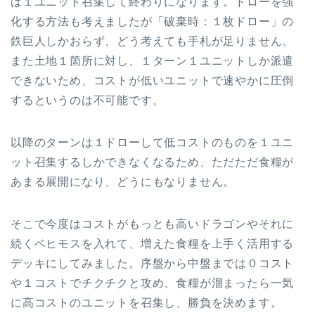
は１ユニット召集して終わりになります。ドローを強
化する方法も考えましたが「破棄時：１枚ドロー」の
鉄巨人しかおらず、どう考えても手札が足りません。
また土地１箇所に対し、１ターン１ユニットしか派遣
できないため、コストが低いユニットで速やかに圧倒
するというのは不可能です。
以降のターンは１ドローして低コストのものを１ユニ
ット召集するしかできなくなるため、ただただ食糧が
あまる展開になり、どうにもなりません。
そこで今度はコストがもっとも高いドラゴンやそれに
続くベヒモスを入れて、増えた食糧を上手く活用する
デッキにしてみました。序盤から中盤までは０コスト
や１コストでチクチクと攻め、食糧が溜まったら一気
に高コストのユニットを召集し、勝負を決めます。