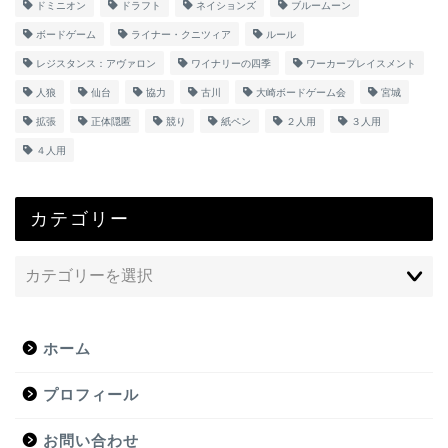
ドミニオン
ドラフト
ネイションズ
ブルームーン
ボードゲーム
ライナー・クニツィア
ルール
レジスタンス：アヴァロン
ワイナリーの四季
ワーカープレイスメント
人狼
仙台
協力
古川
大崎ボードゲーム会
宮城
拡張
正体隠匿
競り
紙ペン
２人用
３人用
４人用
カテゴリー
ホーム
プロフィール
お問い合わせ