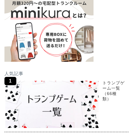
人気記事
トランプゲ
ーム一覧
（66種
類）