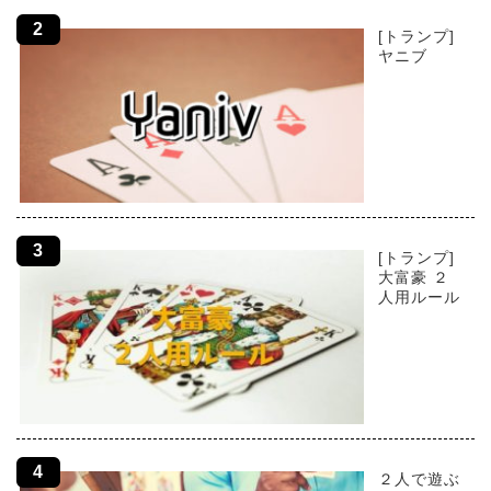
[トランプ]
ヤニブ
[トランプ]
大富豪 ２
人用ルール
２人で遊ぶ