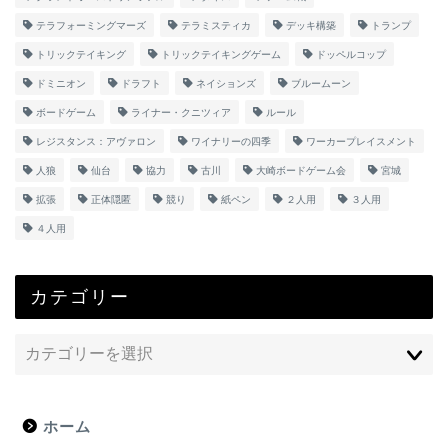
テラフォーミングマーズ
テラミスティカ
デッキ構築
トランプ
トリックテイキング
トリックテイキングゲーム
ドッペルコップ
ドミニオン
ドラフト
ネイションズ
ブルームーン
ボードゲーム
ライナー・クニツィア
ルール
レジスタンス：アヴァロン
ワイナリーの四季
ワーカープレイスメント
人狼
仙台
協力
古川
大崎ボードゲーム会
宮城
拡張
正体隠匿
競り
紙ペン
２人用
３人用
４人用
カテゴリー
ホーム