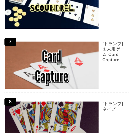
[トランプ]
１人用ゲー
ム Card
Capture
[トランプ]
ネイブ