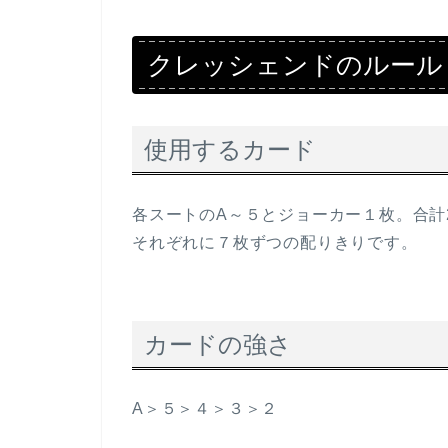
クレッシェンドのルール
使用するカード
各スートのA～５とジョーカー１枚。合計
それぞれに７枚ずつの配りきりです。
カードの強さ
A＞５＞４＞３＞２