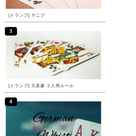
[トランプ] ヤニブ
[トランプ] 大富豪 ２人用ルール