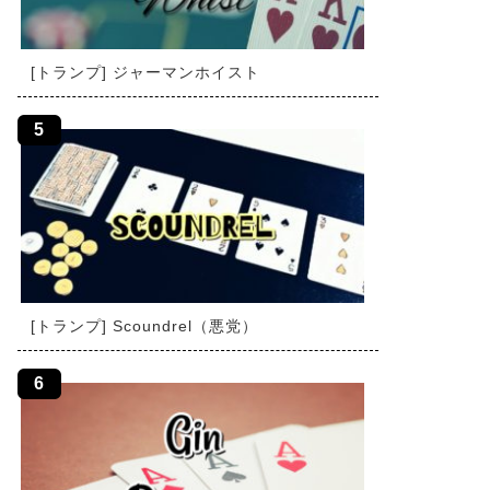
[トランプ] ジャーマンホイスト
[トランプ] Scoundrel（悪党）