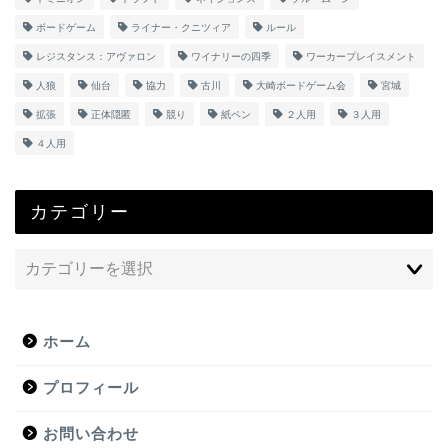
ボードゲーム
ライナー・クニツィア
ルール
レジスタンス：アヴァロン
ワイナリーの四季
ワーカープレイスメント
人狼
仙台
協力
古川
大崎ボードゲーム会
宮城
拡張
正体隠匿
競り
紙ペン
２人用
３人用
４人用
カテゴリー
ホーム
プロフィール
お問い合わせ