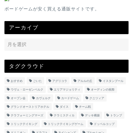
ボードゲームが安く買える通販サイトです。
アーカイブ
タグクラウド
おすすめ
ごいた
アグリコラ
アルルの丘
イスタンブール
ウヴェ・ローゼンベルク
エリアマジョリティ
オーディンの祝祭
オープン会
カヴェルナ
カードゲーム
クニツィア
グランドオーストリアホテル
ダイス
チーム戦
テラフォーミングマーズ
テラミスティカ
デッキ構築
トランプ
トリックテイキング
トリックテイキングゲーム
ドッペルコップ
ドミニオン
ドラフト
ネイションズ
ブルームーン