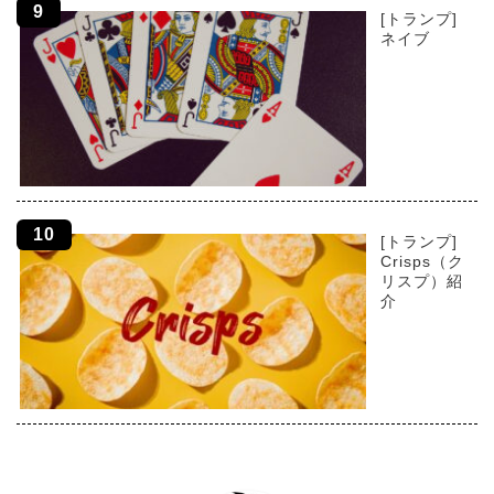
[トランプ]
ネイブ
[トランプ]
Crisps（ク
リスプ）紹
介