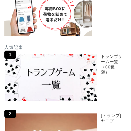
人気記事
トランプゲ
ーム一覧
（66種
類）
[トランプ]
ヤニブ