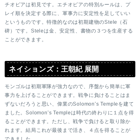
チオピアは初見です。エチオピアの特別ルールは、プ
レイ順を決定する際に、軍事力に安定性を足していい
というものです。特徴的なのは初期建物のStele（石
碑）です。Steleは金、安定性、書物の３つを生産する
ことができます。
ネイションズ：王朝紀 展開
モンゴルは初期軍隊が強力なので、序盤から簡単に軍
事力を上げることができます。戦争に負けることはま
ずないだろうと思い、偉業のSolomon’s Templeを建て
ました。Solomon’s Templeは時代の終わりに１点を得
ることができます。ただし、戦争で負けると取り除か
れます。結局これが最後まで活き、４点を得ることが
できました。