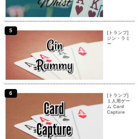
[トランプ]
ジン・ラミ
ー
[トランプ]
１人用ゲー
ム Card
Capture