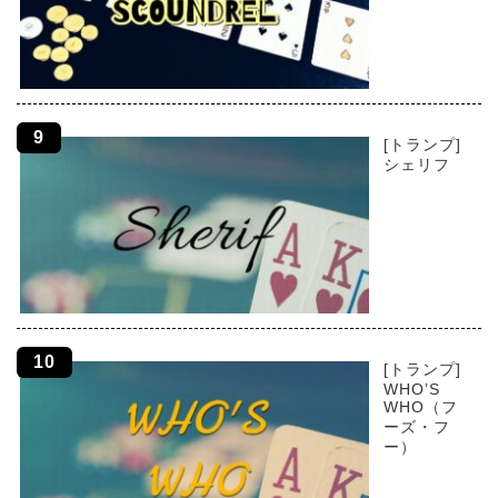
[トランプ]
シェリフ
[トランプ]
WHO’S
WHO（フ
ーズ・フ
ー）