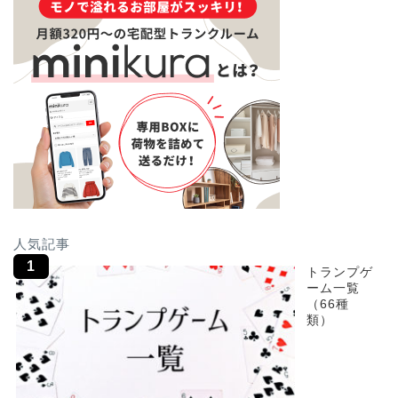
人気記事
トランプゲ
ーム一覧
（66種
類）