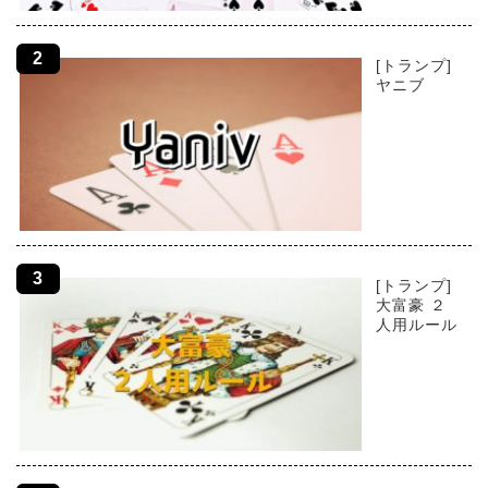
[トランプ]
ヤニブ
[トランプ]
大富豪 ２
人用ルール