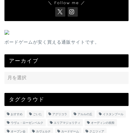
＼ Follow me ／
ボードゲームが安く買える通販サイトです。
アーカイブ
タグクラウド
おすすめ
ごいた
アグリコラ
アルルの丘
イスタンブール
ウヴェ・ローゼンベルク
エリアマジョリティ
オーディンの祝祭
オープン会
カヴェルナ
カードゲーム
クニツィア