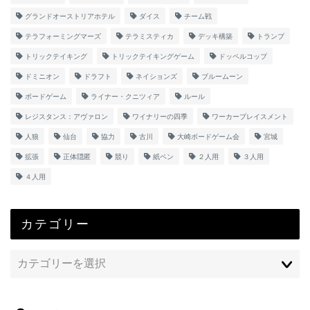
グランドオーストリアホテル
ダイス
チーム戦
テラフォーミングマーズ
テラミスティカ
デッキ構築
トランプ
トリックテイキング
トリックテイキングゲーム
ドッペルコップ
ドミニオン
ドラフト
ネイションズ
ブルームーン
ボードゲーム
ライナー・クニツィア
ルール
レジスタンス：アヴァロン
ワイナリーの四季
ワーカープレイスメント
人狼
仙台
協力
古川
大崎ボードゲーム会
宮城
拡張
正体隠匿
競り
紙ペン
２人用
３人用
４人用
カテゴリー