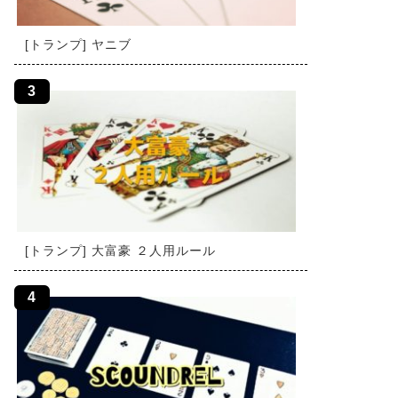
[トランプ] ヤニブ
[トランプ] 大富豪 ２人用ルール