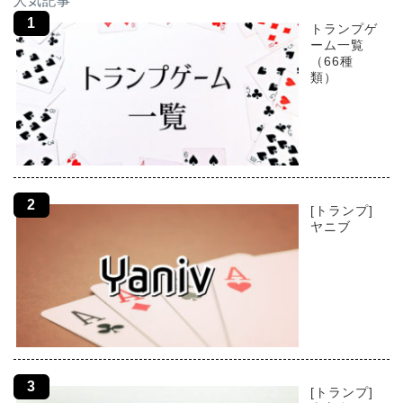
人気記事
トランプゲ
ーム一覧
（66種
類）
[トランプ]
ヤニブ
[トランプ]