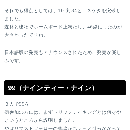
それでも得点としては、101対84と、３ケタを突破し
ました。
森林と建物でホームボード上満たし、46点にしたのが
大きかったですね。
日本語版の発売もアナウンスされたため、発売が楽し
みです。
99（ナインティー・ナイン）
３人で99を。
初参加の方には、まずトリックテイキングとは何ぞや
というところから説明しました。
やはりマストフォローの概念がちょっと引っかかって