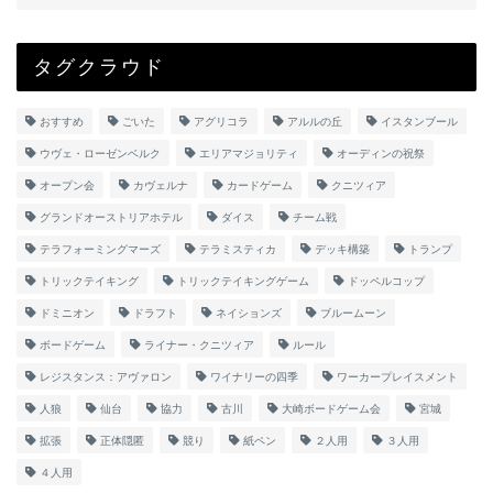
タグクラウド
おすすめ
ごいた
アグリコラ
アルルの丘
イスタンブール
ウヴェ・ローゼンベルク
エリアマジョリティ
オーディンの祝祭
オープン会
カヴェルナ
カードゲーム
クニツィア
グランドオーストリアホテル
ダイス
チーム戦
テラフォーミングマーズ
テラミスティカ
デッキ構築
トランプ
トリックテイキング
トリックテイキングゲーム
ドッペルコップ
ドミニオン
ドラフト
ネイションズ
ブルームーン
ボードゲーム
ライナー・クニツィア
ルール
レジスタンス：アヴァロン
ワイナリーの四季
ワーカープレイスメント
人狼
仙台
協力
古川
大崎ボードゲーム会
宮城
拡張
正体隠匿
競り
紙ペン
２人用
３人用
４人用