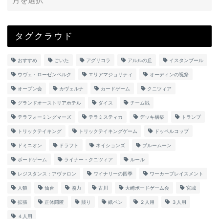
タグクラウド
おすすめ
ごいた
アグリコラ
アルルの丘
イスタンブール
ウヴェ・ローゼンベルク
エリアマジョリティ
オーディンの祝祭
オープン会
カヴェルナ
カードゲーム
クニツィア
グランドオーストリアホテル
ダイス
チーム戦
テラフォーミングマーズ
テラミスティカ
デッキ構築
トランプ
トリックテイキング
トリックテイキングゲーム
ドッペルコップ
ドミニオン
ドラフト
ネイションズ
ブルームーン
ボードゲーム
ライナー・クニツィア
ルール
レジスタンス：アヴァロン
ワイナリーの四季
ワーカープレイスメント
人狼
仙台
協力
古川
大崎ボードゲーム会
宮城
拡張
正体隠匿
競り
紙ペン
２人用
３人用
４人用