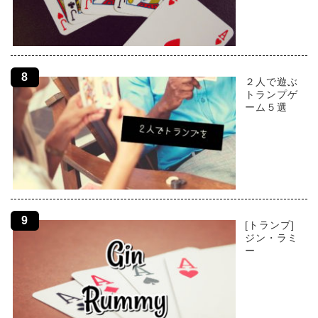
２人で遊ぶ
トランプゲ
ーム５選
[トランプ]
ジン・ラミ
ー