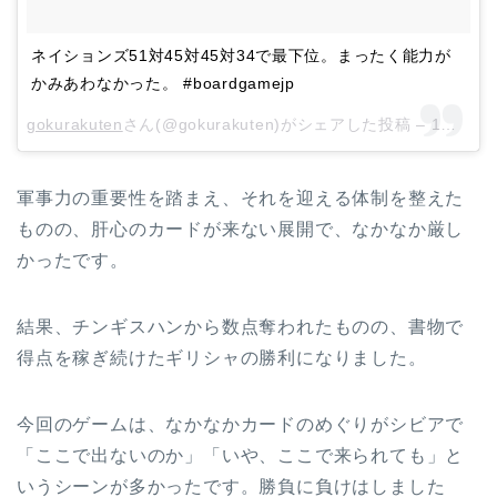
ネイションズ51対45対45対34で最下位。まったく能力が
かみあわなかった。 #boardgamejp
gokurakuten
さん(@gokurakuten)がシェアした投稿 –
1月 15, 2018 at 10:16午前 PST
軍事力の重要性を踏まえ、それを迎える体制を整えた
ものの、肝心のカードが来ない展開で、なかなか厳し
かったです。
結果、チンギスハンから数点奪われたものの、書物で
得点を稼ぎ続けたギリシャの勝利になりました。
今回のゲームは、なかなかカードのめぐりがシビアで
「ここで出ないのか」「いや、ここで来られても」と
いうシーンが多かったです。勝負に負けはしました