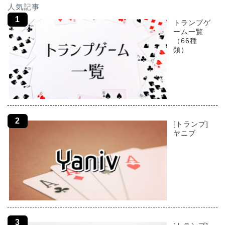
人気記事
トランプゲ
ーム一覧
（66種
類）
[トランプ]
ヤニブ