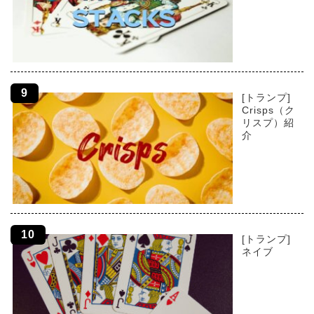
[トランプ]
Crisps（ク
リスプ）紹
介
[トランプ]
ネイブ