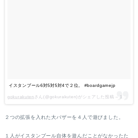
イスタンブール6対5対5対4で２位。 #boardgamejp
gokurakuten
さん(@gokurakuten)がシェアした投稿 –
1月 21, 2018 at 8:19午前 PST
２つの拡張を入れた大バザーを４人で遊びました。
１人がイスタンブール自体を遊んだことがなかったた