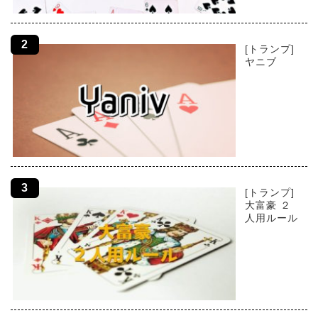
[トランプ]
ヤニブ
[トランプ]
大富豪 ２
人用ルール