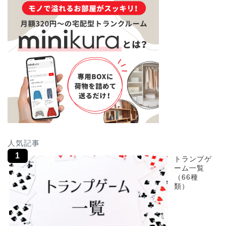
人気記事
トランプゲ
ーム一覧
（66種
類）