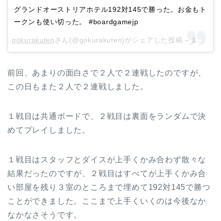
グランドオーストリアホテル192対145で勝った。お金もト
ークンも使い切った。 #boardgamejp
gokurakuten
さん(@gokurakuten)がシェアした投稿 –
1月 21, 2018 at 12:52午前 PST
前回、あまりの面白さで２人で２連戦したのですが、
この日もまた２人で２連戦しました。
１戦目は共通ボードで、２戦目は裏面をランダムで決
めてプレイしました。
１戦目はスタッフとダイスが上手くかみ合わず散々な
結果だったのですが、２戦目はすべてが上手くかみ合
い部屋を残り３室のところまで埋めて192対145で勝つ
ことができました。ここまで上手くいくのは今後なか
なかなさそうです。