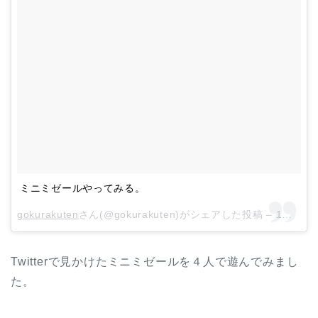
ミニミゼールやってみる。
gokurakuten
さん(@gokurakuten)がシェアした投稿 –
1月 21, 2018 at 5:38午前 PST
Twitterで見かけたミニミゼールを４人で遊んでみまし
た。