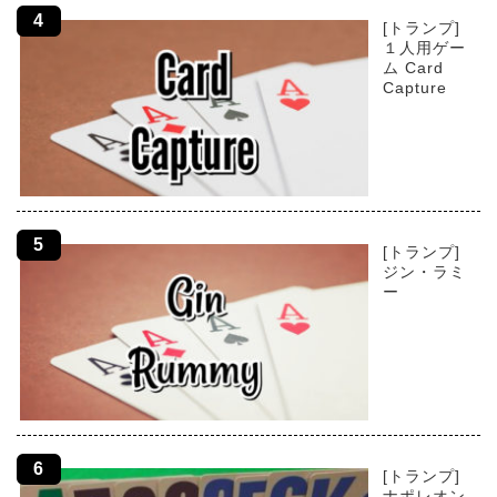
[トランプ]
１人用ゲー
ム Card
Capture
[トランプ]
ジン・ラミ
ー
[トランプ]
ナポレオン