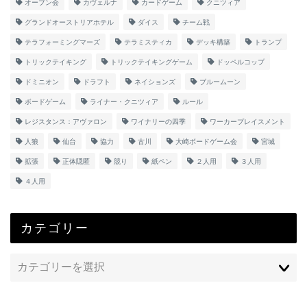
オープン会
カヴェルナ
カードゲーム
クニツィア
グランドオーストリアホテル
ダイス
チーム戦
テラフォーミングマーズ
テラミスティカ
デッキ構築
トランプ
トリックテイキング
トリックテイキングゲーム
ドッペルコップ
ドミニオン
ドラフト
ネイションズ
ブルームーン
ボードゲーム
ライナー・クニツィア
ルール
レジスタンス：アヴァロン
ワイナリーの四季
ワーカープレイスメント
人狼
仙台
協力
古川
大崎ボードゲーム会
宮城
拡張
正体隠匿
競り
紙ペン
２人用
３人用
４人用
カテゴリー