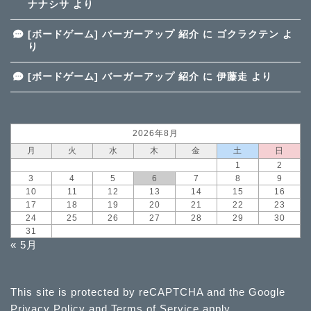
ナナシサ
より
[ボードゲーム] バーガーアップ 紹介
に
ゴクラクテン
よ
り
[ボードゲーム] バーガーアップ 紹介
に
伊藤走
より
2026年8月
月
火
水
木
金
土
日
1
2
3
4
5
6
7
8
9
10
11
12
13
14
15
16
17
18
19
20
21
22
23
24
25
26
27
28
29
30
31
« 5月
This site is protected by reCAPTCHA and the Google
Privacy Policy
and
Terms of Service
apply.