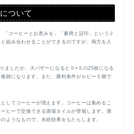
ーについて
月）、「コーヒーとお恵みを」「書簡と証印」という２
本と組み合わせることができるのですが、両方を入
ありましたが、大バザーになると５×５の25枚になる
も複雑になります。また、勝利条件がルビー５個で
源としてコーヒーが増えます。コーヒーは集めるこ
コーヒーで交換できる酒場タイルが登場します。酒
ルのようなもので、永続効果をもたらします。