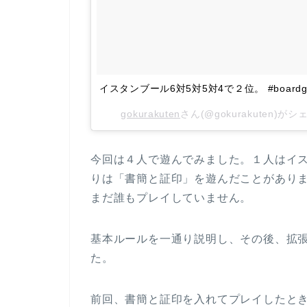
イスタンブール6対5対5対4で２位。 #boardga
gokurakuten
さん(@gokurakuten)が
今回は４人で遊んでみました。１人はイ
りは「書簡と証印」を遊んだことがあり
まだ誰もプレイしていません。
基本ルールを一通り説明し、その後、拡
た。
前回、書簡と証印を入れてプレイしたと