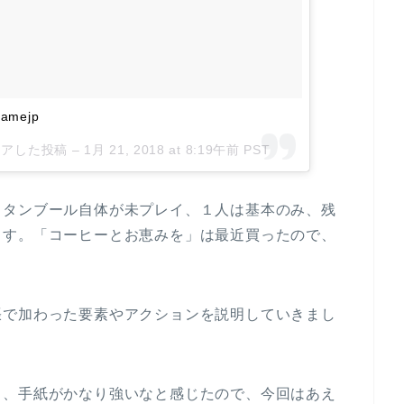
mejp
シェアした投稿 –
1月 21, 2018 at 8:19午前 PST
スタンブール自体が未プレイ、１人は基本のみ、残
ます。「コーヒーとお恵みを」は最近買ったので、
張で加わった要素やアクションを説明していきまし
き、手紙がかなり強いなと感じたので、今回はあえ