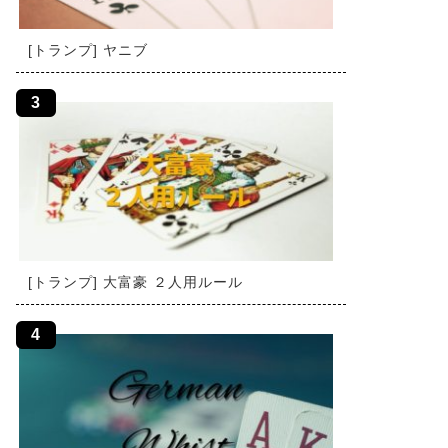
[トランプ] ヤニブ
[トランプ] 大富豪 ２人用ルール