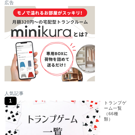
広告
人気記事
トランプゲ
ーム一覧
（66種
類）