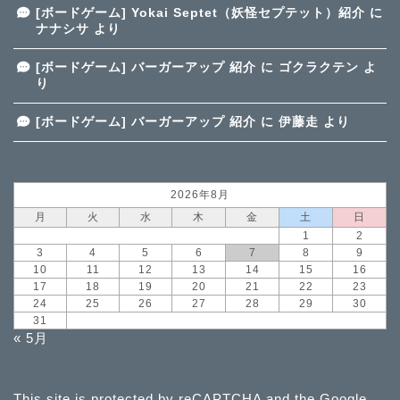
[ボードゲーム] Yokai Septet（妖怪セプテット）紹介
に
ナナシサ
より
[ボードゲーム] バーガーアップ 紹介
に
ゴクラクテン
よ
り
[ボードゲーム] バーガーアップ 紹介
に
伊藤走
より
2026年8月
月
火
水
木
金
土
日
1
2
3
4
5
6
7
8
9
10
11
12
13
14
15
16
17
18
19
20
21
22
23
24
25
26
27
28
29
30
31
« 5月
This site is protected by reCAPTCHA and the Google