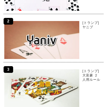
[トランプ]
ヤニブ
[トランプ]
大富豪 ２
人用ルール