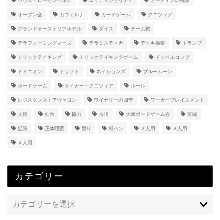
ウヴェ・ローゼンベルク
エリアマジョリティ
オーディンの祝祭
オープン会
カヴェルナ
カードゲーム
クニツィア
グランドオーストリアホテル
ダイス
チーム戦
テラフォーミングマーズ
テラミスティカ
デッキ構築
トランプ
トリックテイキング
トリックテイキングゲーム
ドッペルコップ
ドミニオン
ドラフト
ネイションズ
ブルームーン
ボードゲーム
ライナー・クニツィア
ルール
レジスタンス：アヴァロン
ワイナリーの四季
ワーカープレイスメント
人狼
仙台
協力
古川
大崎ボードゲーム会
宮城
拡張
正体隠匿
競り
紙ペン
２人用
３人用
４人用
カテゴリー