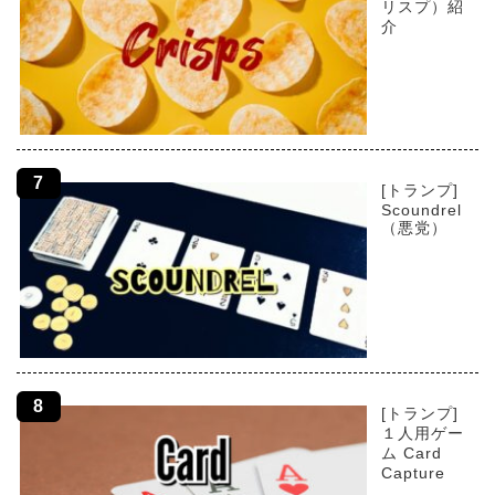
リスプ）紹
介
[トランプ]
Scoundrel
（悪党）
[トランプ]
１人用ゲー
ム Card
Capture