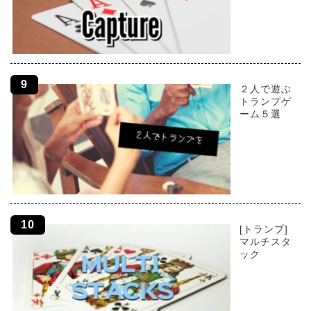
２人で遊ぶ
トランプゲ
ーム５選
[トランプ]
マルチスタ
ック