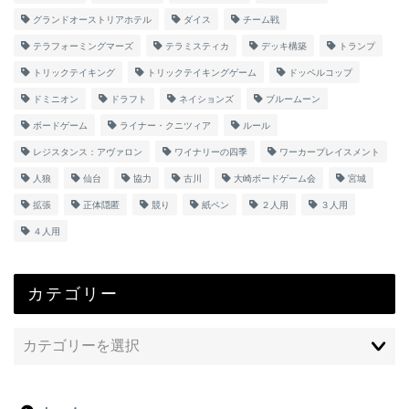
グランドオーストリアホテル
ダイス
チーム戦
テラフォーミングマーズ
テラミスティカ
デッキ構築
トランプ
トリックテイキング
トリックテイキングゲーム
ドッペルコップ
ドミニオン
ドラフト
ネイションズ
ブルームーン
ボードゲーム
ライナー・クニツィア
ルール
レジスタンス：アヴァロン
ワイナリーの四季
ワーカープレイスメント
人狼
仙台
協力
古川
大崎ボードゲーム会
宮城
拡張
正体隠匿
競り
紙ペン
２人用
３人用
４人用
カテゴリー