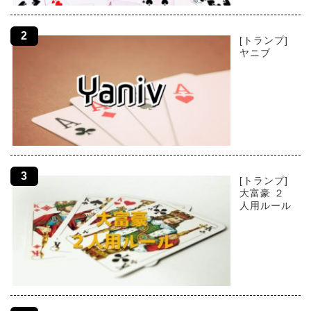
[トランプ]
ヤニブ
[トランプ]
大富豪 ２
人用ルール