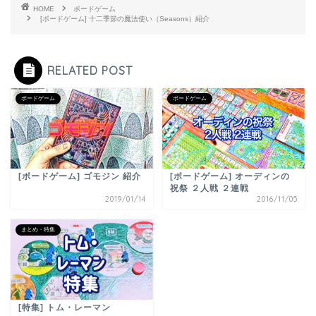
HOME
ボードゲーム
[ボードゲーム] 十二季節の魔法使い（Seasons）紹介
RELATED POST
ボードゲーム
ボードゲーム
[ボードゲーム] ゴモジン 紹介
[ボードゲーム] オーディンの
祝祭 ２人戦 ２連戦
2019/01/14
2016/11/05
まとめ・特集
[特集] トム・レーマン