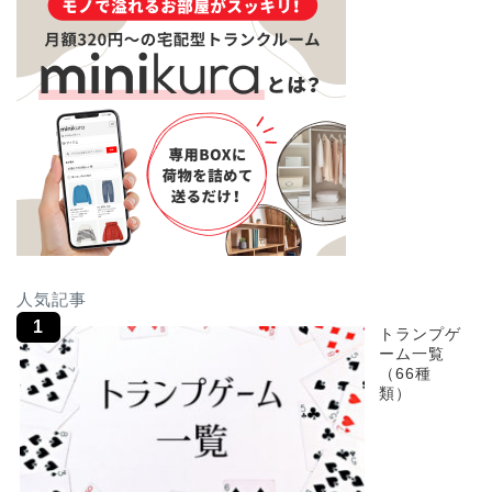
人気記事
トランプゲ
ーム一覧
（66種
類）