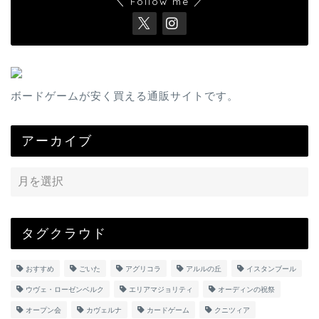
＼ Follow me ／
ボードゲームが安く買える通販サイトです。
アーカイブ
タグクラウド
おすすめ
ごいた
アグリコラ
アルルの丘
イスタンブール
ウヴェ・ローゼンベルク
エリアマジョリティ
オーディンの祝祭
オープン会
カヴェルナ
カードゲーム
クニツィア