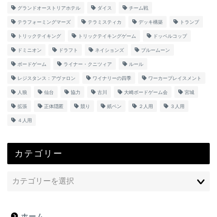
グランドオーストリアホテル
ダイス
チーム戦
テラフォーミングマーズ
テラミスティカ
デッキ構築
トランプ
トリックテイキング
トリックテイキングゲーム
ドッペルコップ
ドミニオン
ドラフト
ネイションズ
ブルームーン
ボードゲーム
ライナー・クニツィア
ルール
レジスタンス：アヴァロン
ワイナリーの四季
ワーカープレイスメント
人狼
仙台
協力
古川
大崎ボードゲーム会
宮城
拡張
正体隠匿
競り
紙ペン
２人用
３人用
４人用
カテゴリー
ホーム