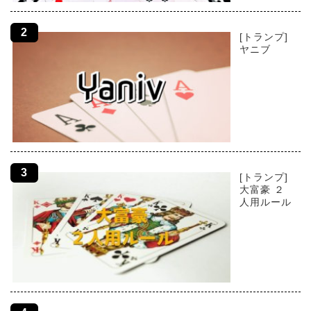
[トランプ]
ヤニブ
[トランプ]
大富豪 ２
人用ルール