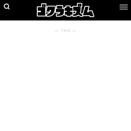
― TAG ―