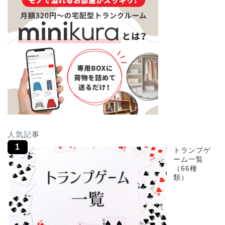
人気記事
トランプゲ
ーム一覧
（66種
類）