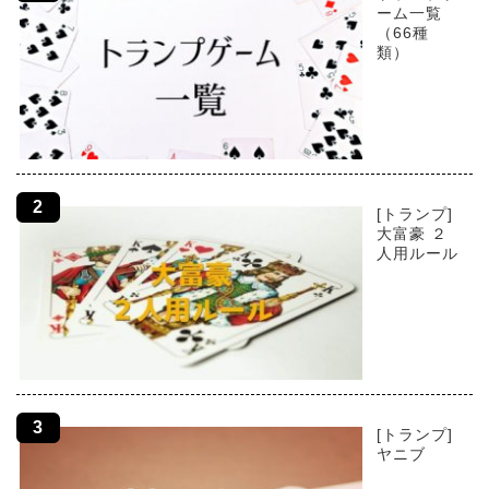
ーム一覧
（66種
類）
[トランプ]
大富豪 ２
人用ルール
[トランプ]
ヤニブ