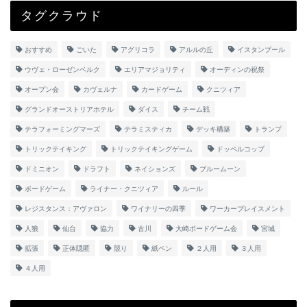
タグクラウド
おすすめ
ごいた
アグリコラ
アルルの丘
イスタンブール
ウヴェ・ローゼンベルク
エリアマジョリティ
オーディンの祝祭
オープン会
カヴェルナ
カードゲーム
クニツィア
グランドオーストリアホテル
ダイス
チーム戦
テラフォーミングマーズ
テラミスティカ
デッキ構築
トランプ
トリックテイキング
トリックテイキングゲーム
ドッペルコップ
ドミニオン
ドラフト
ネイションズ
ブルームーン
ボードゲーム
ライナー・クニツィア
ルール
レジスタンス：アヴァロン
ワイナリーの四季
ワーカープレイスメント
人狼
仙台
協力
古川
大崎ボードゲーム会
宮城
拡張
正体隠匿
競り
紙ペン
２人用
３人用
４人用