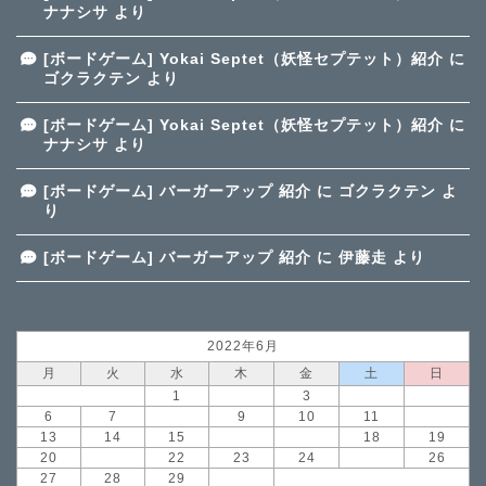
ナナシサ
より
[ボードゲーム] Yokai Septet（妖怪セプテット）紹介
に
ゴクラクテン
より
[ボードゲーム] Yokai Septet（妖怪セプテット）紹介
に
ナナシサ
より
[ボードゲーム] バーガーアップ 紹介
に
ゴクラクテン
よ
り
[ボードゲーム] バーガーアップ 紹介
に
伊藤走
より
2022年6月
月
火
水
木
金
土
日
1
2
3
4
5
6
7
8
9
10
11
12
13
14
15
16
17
18
19
20
21
22
23
24
25
26
27
28
29
30