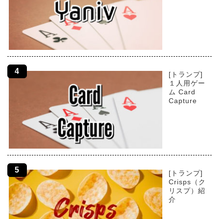
[トランプ]
１人用ゲー
ム Card
Capture
[トランプ]
Crisps（ク
リスプ）紹
介