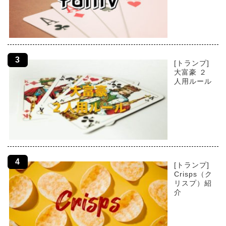
[トランプ]
大富豪 ２
人用ルール
[トランプ]
Crisps（ク
リスプ）紹
介