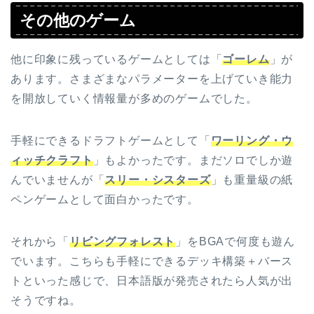
その他のゲーム
他に印象に残っているゲームとしては「
ゴーレム
」が
あります。さまざまなパラメーターを上げていき能力
を開放していく情報量が多めのゲームでした。
手軽にできるドラフトゲームとして「
ワーリング・ウ
ィッチクラフト
」もよかったです。まだソロでしか遊
んでいませんが「
スリー・シスターズ
」も重量級の紙
ペンゲームとして面白かったです。
それから「
リビングフォレスト
」をBGAで何度も遊ん
でいます。こちらも手軽にできるデッキ構築＋バース
トといった感じで、日本語版が発売されたら人気が出
そうですね。