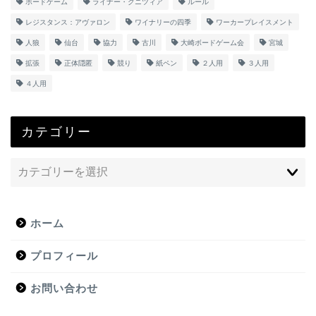
ボードゲーム
ライナー・クニツィア
ルール
レジスタンス：アヴァロン
ワイナリーの四季
ワーカープレイスメント
人狼
仙台
協力
古川
大崎ボードゲーム会
宮城
拡張
正体隠匿
競り
紙ペン
２人用
３人用
４人用
カテゴリー
ホーム
プロフィール
お問い合わせ