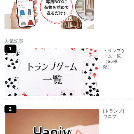
人気記事
トランプゲ
ーム一覧
（66種
類）
[トランプ]
ヤニブ