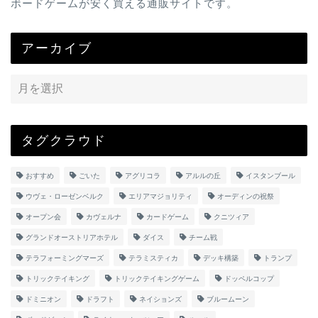
ボードゲームが安く買える通販サイトです。
アーカイブ
タグクラウド
おすすめ
ごいた
アグリコラ
アルルの丘
イスタンブール
ウヴェ・ローゼンベルク
エリアマジョリティ
オーディンの祝祭
オープン会
カヴェルナ
カードゲーム
クニツィア
グランドオーストリアホテル
ダイス
チーム戦
テラフォーミングマーズ
テラミスティカ
デッキ構築
トランプ
トリックテイキング
トリックテイキングゲーム
ドッペルコップ
ドミニオン
ドラフト
ネイションズ
ブルームーン