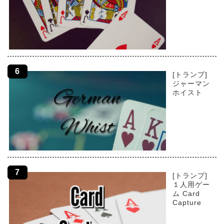
[トランプ]
ジャーマン
ホイスト
[トランプ]
１人用ゲー
ム Card
Capture