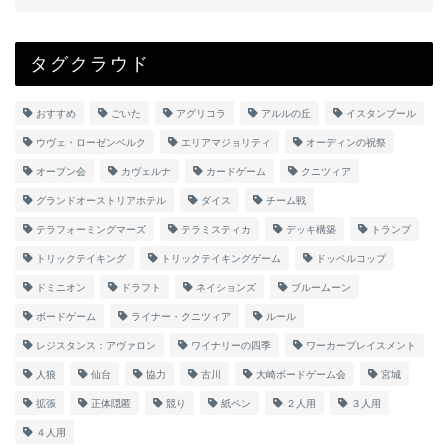
タグクラウド
おすすめ
ごいた
アグリコラ
アルルの丘
イスタンブール
ウヴェ・ローゼンベルク
エリアマジョリティ
オーディンの祝祭
オープン会
カヴェルナ
カードゲーム
クニツィア
グランドオーストリアホテル
ダイス
チーム戦
テラフォーミングマーズ
テラミスティカ
デッキ構築
トランプ
トリックテイキング
トリックテイキングゲーム
ドッペルコップ
ドミニオン
ドラフト
ネイションズ
ブルームーン
ボードゲーム
ライナー・クニツィア
ルール
レジスタンス：アヴァロン
ワイナリーの四季
ワーカープレイスメント
人狼
仙台
協力
古川
大崎ボードゲーム会
宮城
拡張
正体隠匿
競り
紙ペン
２人用
３人用
４人用