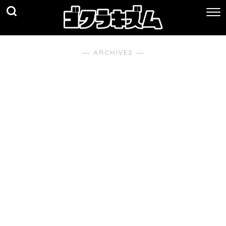
― ARCHIVES ―