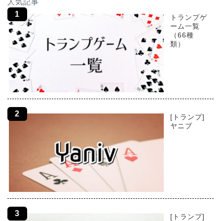
人気記事
トランプゲ
ーム一覧
（66種
類）
[トランプ]
ヤニブ
[トランプ]