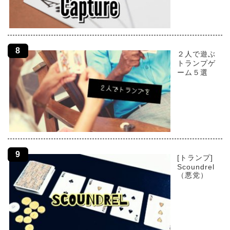
２人で遊ぶ
トランプゲ
ーム５選
[トランプ]
Scoundrel
（悪党）