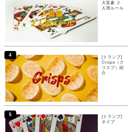
大富豪 ２
人用ルール
[トランプ]
Crisps（ク
リスプ）紹
介
[トランプ]
ネイブ