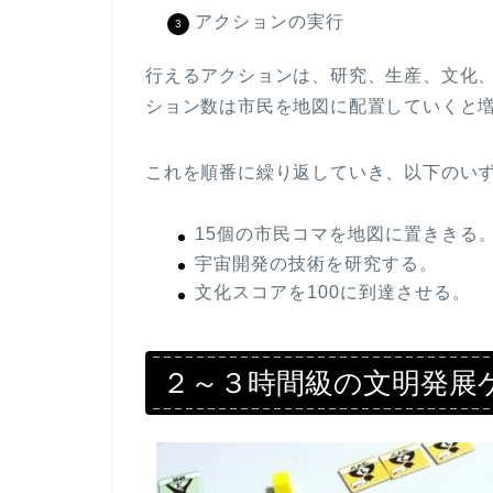
アクションの実行
行えるアクションは、研究、生産、文化
ション数は市民を地図に配置していくと
これを順番に繰り返していき、以下のい
15個の市民コマを地図に置ききる
宇宙開発の技術を研究する。
文化スコアを100に到達させる。
２～３時間級の文明発展