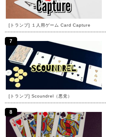
[トランプ] １人用ゲーム Card Capture
[トランプ] Scoundrel（悪党）