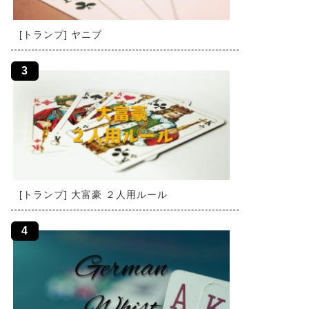
[トランプ] ヤニブ
[トランプ] 大富豪 ２人用ルール