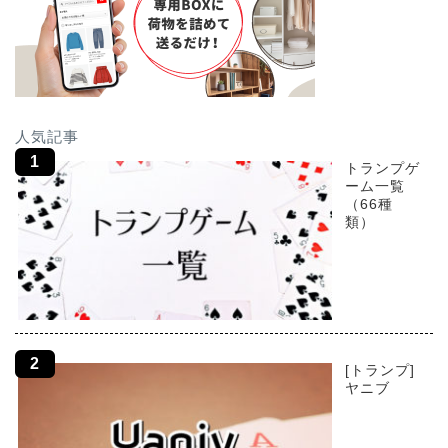
人気記事
トランプゲ
ーム一覧
（66種
類）
[トランプ]
ヤニブ