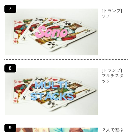
[トランプ]
ソノ
[トランプ]
マルチスタ
ック
２人で遊ぶ