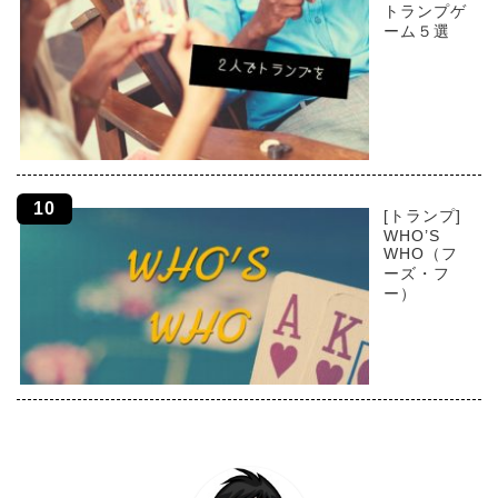
トランプゲ
ーム５選
[トランプ]
WHO’S
WHO（フ
ーズ・フ
ー）