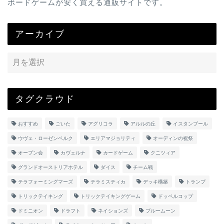
ボードゲームが安く買える通販サイトです。
アーカイブ
タグクラウド
おすすめ
ごいた
アグリコラ
アルルの丘
イスタンブール
ウヴェ・ローゼンベルク
エリアマジョリティ
オーディンの祝祭
オープン会
カヴェルナ
カードゲーム
クニツィア
グランドオーストリアホテル
ダイス
チーム戦
テラフォーミングマーズ
テラミスティカ
デッキ構築
トランプ
トリックテイキング
トリックテイキングゲーム
ドッペルコップ
ドミニオン
ドラフト
ネイションズ
ブルームーン