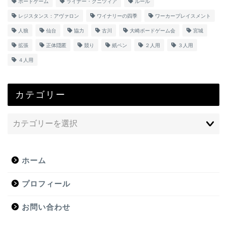
ボードゲーム
ライナー・クニツィア
ルール
レジスタンス：アヴァロン
ワイナリーの四季
ワーカープレイスメント
人狼
仙台
協力
古川
大崎ボードゲーム会
宮城
拡張
正体隠匿
競り
紙ペン
２人用
３人用
４人用
カテゴリー
ホーム
プロフィール
お問い合わせ